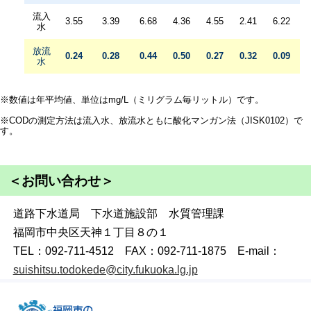
流入
3.55
3.39
6.68
4.36
4.55
2.41
6.22
水
放流
0.24
0.28
0.44
0.50
0.27
0.32
0.09
水
※数値は年平均値、単位はmg/L（ミリグラム毎リットル）です。
※CODの測定方法は流入水、放流水ともに酸化マンガン法（JISK0102）で
す。
＜お問い合わせ＞
道路下水道局 下水道施設部 水質管理課
福岡市中央区天神１丁目８の１
TEL：092-711-4512 FAX：092-711-1875 E-mail：
suishitsu.todokede@city.fukuoka.lg.jp