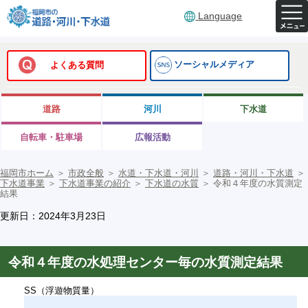
Language
ソーシャルメディア
よくある質問
道路
河川
下水道
自転車・駐車場
広報活動
福岡市ホーム
＞
市政全般
＞
水道・下水道・河川
＞
道路・河川・下水道
＞
下水道事業
＞
下水道事業の紹介
＞
下水道の水質
＞
令和４年度の水質測定
結果
更新日：2024年3月23日
令和４年度の水処理センター毎の水質測定結果
SS（浮遊物質量）