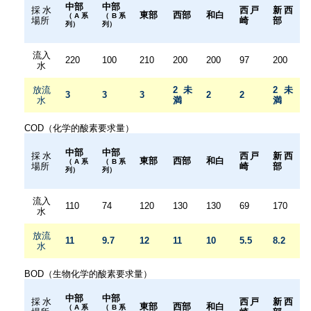
中部
中部
採水
西戸
新西
東部
西部
和白
（A系
（B系
場所
崎
部
列）
列）
流入
220
100
210
200
200
97
200
水
放流
2未
2未
3
3
3
2
2
水
満
満
COD（化学的酸素要求量）
中部
中部
採水
西戸
新西
東部
西部
和白
（A系
（B系
場所
崎
部
列）
列）
流入
110
74
120
130
130
69
170
水
放流
11
9.7
12
11
10
5.5
8.2
水
BOD（生物化学的酸素要求量）
中部
中部
採水
西戸
新西
東部
西部
和白
（A系
（B系