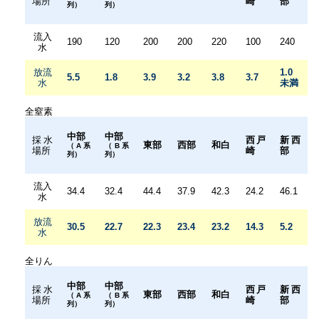
場所
崎
部
列）
列）
流入
190
120
200
200
220
100
240
水
放流
1.0
5.5
1.8
3.9
3.2
3.8
3.7
水
未満
全窒素
中部
中部
採水
西戸
新西
東部
西部
和白
（A系
（B系
場所
崎
部
列）
列）
流入
34.4
32.4
44.4
37.9
42.3
24.2
46.1
水
放流
30.5
22.7
22.3
23.4
23.2
14.3
5.2
水
全りん
中部
中部
採水
西戸
新西
東部
西部
和白
（A系
（B系
場所
崎
部
列）
列）