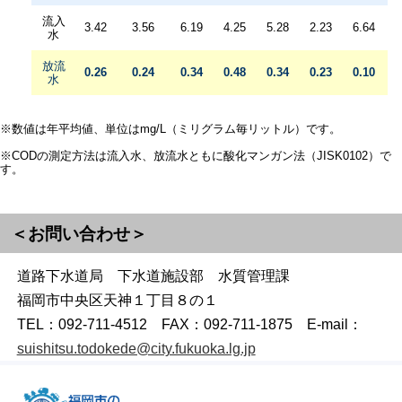
流入
3.42
3.56
6.19
4.25
5.28
2.23
6.64
水
放流
0.26
0.24
0.34
0.48
0.34
0.23
0.10
水
※数値は年平均値、単位はmg/L（ミリグラム毎リットル）です。
※CODの測定方法は流入水、放流水ともに酸化マンガン法（JISK0102）で
す。
＜お問い合わせ＞
道路下水道局 下水道施設部 水質管理課
福岡市中央区天神１丁目８の１
TEL：092-711-4512 FAX：092-711-1875 E-mail：
suishitsu.todokede@city.fukuoka.lg.jp