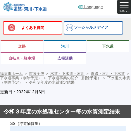
Language
ソーシャルメディア
よくある質問
道路
河川
下水道
自転車・駐車場
広報活動
福岡市ホーム
＞
市政全般
＞
水道・下水道・河川
＞
道路・河川・下水道
＞
下水道事業（削除予定）
＞
下水道事業の紹介（削除予定）
＞
下水道の水質
（削除予定）
＞
令和３年度の水質測定結果
更新日：2022年12月6日
令和３年度の水処理センター毎の水質測定結果
SS（浮遊物質量）