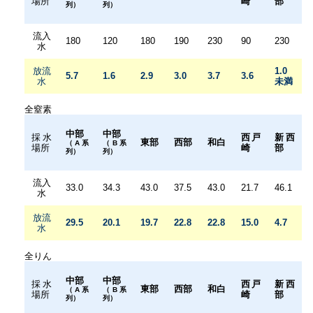
場所
崎
部
列）
列）
流入
180
120
180
190
230
90
230
水
放流
1.0
5.7
1.6
2.9
3.0
3.7
3.6
水
未満
全窒素
中部
中部
採水
西戸
新西
東部
西部
和白
（A系
（B系
場所
崎
部
列）
列）
流入
33.0
34.3
43.0
37.5
43.0
21.7
46.1
水
放流
29.5
20.1
19.7
22.8
22.8
15.0
4.7
水
全りん
中部
中部
採水
西戸
新西
東部
西部
和白
（A系
（B系
場所
崎
部
列）
列）