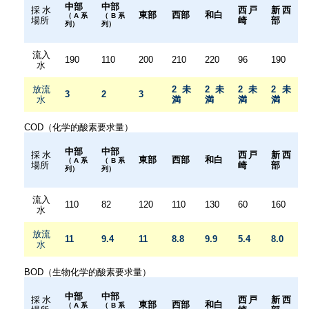
中部
中部
採水
西戸
新西
東部
西部
和白
（A系
（B系
場所
崎
部
列）
列）
流入
190
110
200
210
220
96
190
水
放流
2未
2未
2未
2未
3
2
3
水
満
満
満
満
COD（化学的酸素要求量）
中部
中部
採水
西戸
新西
東部
西部
和白
（A系
（B系
場所
崎
部
列）
列）
流入
110
82
120
110
130
60
160
水
放流
11
9.4
11
8.8
9.9
5.4
8.0
水
BOD（生物化学的酸素要求量）
中部
中部
採水
西戸
新西
東部
西部
和白
（A系
（B系