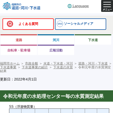
Language
ソーシャルメディア
よくある質問
道路
河川
下水道
自転車・駐車場
広報活動
福岡市ホーム
＞
市政全般
＞
水道・下水道・河川
＞
道路・河川・下水道
＞
下水道事業
＞
下水道事業の紹介
＞
下水道の水質
＞
令和元年度の水質測定
結果
更新日：2022年4月1日
令和元年度の水処理センター毎の水質測定結果
SS（浮遊物質量）