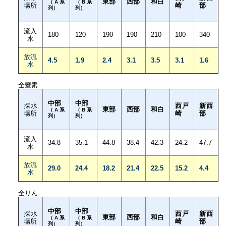
東部
西部
和白
（A系
（B系
場所
崎
部
列）
列）
流入
180
120
190
190
210
100
340
水
放流
4.5
1.9
2.4
3.1
3.5
3.1
1.6
水
全窒素
中部
中部
採水
西戸
新西
東部
西部
和白
（A系
（B系
場所
崎
部
列）
列）
流入
34.8
35.1
44.8
38.4
42.3
24.2
47.7
水
放流
29.0
24.4
18.2
21.4
22.5
15.2
4.4
水
全りん
中部
中部
採水
西戸
新西
東部
西部
和白
（A系
（B系
場所
崎
部
列）
列）