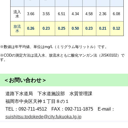
流入
3.66
3.55
6.51
4.34
4.58
2.36
6.08
水
放流
0.26
0.23
0.25
0.50
0.23
0.21
0.12
水
※数値は年平均値、単位はmg/L（ミリグラム毎リットル）です。
※CODの測定方法は流入水、放流水ともに酸化マンガン法（JISK0102）で
す。
＜お問い合わせ＞
道路下水道局 下水道施設部 水質管理課
福岡市中央区天神１丁目８の１
TEL：092-711-4512 FAX：092-711-1875 E-mail：
suishitsu.todokede@city.fukuoka.lg.jp