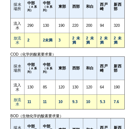
中部
中部
採水
西戸
新西
東部
西部
和白
（A系
（B系
場所
崎
部
列）
列）
流入
290
130
190
220
200
94
320
水
放流
2未
2未
2未
2未
2
2未満
3
水
満
満
満
満
COD（化学的酸素要求量）
中部
中部
採水
西戸
新西
東部
西部
和白
（A系
（B系
場所
崎
部
列）
列）
流入
130
85
120
130
120
64
190
水
放流
11
11
10
9.3
10
5.3
7.6
水
BOD（生物化学的酸素要求量）
中部
中部
採水
西戸
新西