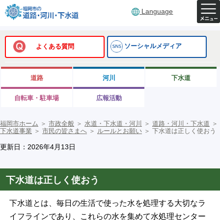
Language
ソーシャルメディア
よくある質問
道路
河川
下水道
自転車・駐車場
広報活動
福岡市ホーム
＞
市政全般
＞
水道・下水道・河川
＞
道路・河川・下水道
＞
下水道事業
＞
市民の皆さまへ
＞
ルールとお願い
＞
下水道は正しく使おう
更新日：2026年4月13日
下水道は正しく使おう
下水道とは、毎日の生活で使った水を処理する大切なラ
イフラインであり、これらの水を集めて水処理センター