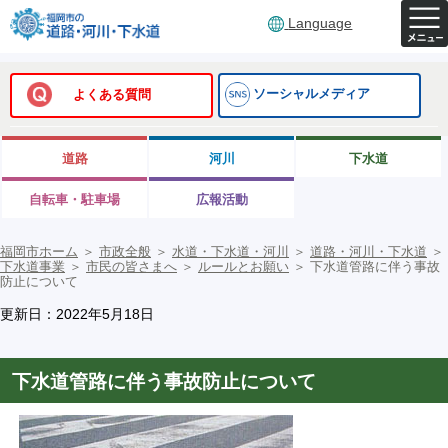
Language
ソーシャルメディア
よくある質問
道路
河川
下水道
自転車・駐車場
広報活動
福岡市ホーム
＞
市政全般
＞
水道・下水道・河川
＞
道路・河川・下水道
＞
下水道事業
＞
市民の皆さまへ
＞
ルールとお願い
＞
下水道管路に伴う事故
防止について
更新日：2022年5月18日
下水道管路に伴う事故防止について