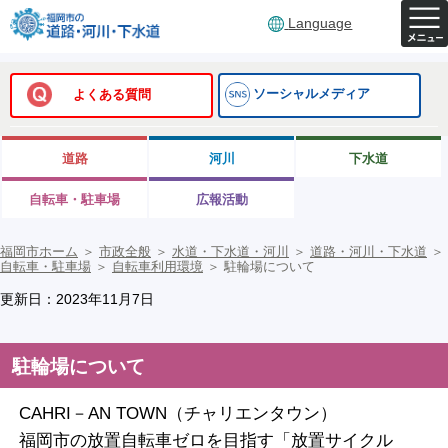
Language
ソーシャルメディア
よくある質問
道路
河川
下水道
自転車・駐車場
広報活動
福岡市ホーム
＞
市政全般
＞
水道・下水道・河川
＞
道路・河川・下水道
＞
自転車・駐車場
＞
自転車利用環境
＞
駐輪場について
更新日：2023年11月7日
駐輪場について
CAHRI－AN TOWN（チャリエンタウン）
福岡市の放置自転車ゼロを目指す「放置サイクル