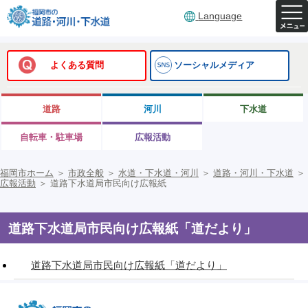
Language
よくある質問
ソーシャルメディア
道路
河川
下水道
自転車・駐車場
広報活動
福岡市ホーム
＞
市政全般
＞
水道・下水道・河川
＞
道路・河川・下水道
＞
広報活動
＞
道路下水道局市民向け広報紙
道路下水道局市民向け広報紙「道だより」
道路下水道局市民向け広報紙「道だより」