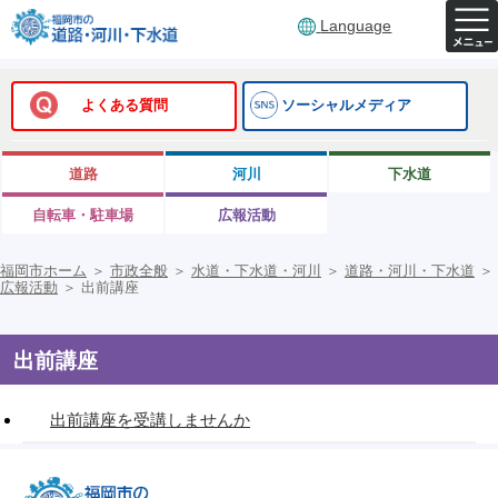
Language
よくある質問
ソーシャルメディア
道路
河川
下水道
自転車・駐車場
広報活動
福岡市ホーム
＞
市政全般
＞
水道・下水道・河川
＞
道路・河川・下水道
＞
広報活動
＞
出前講座
出前講座
出前講座を受講しませんか