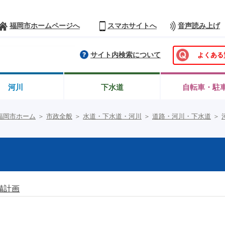
福岡市ホームページへ
スマホサイトへ
音声読み上げ
サイト内検索について
よくある
河川
下水道
自転車・駐
福岡市ホーム
＞
市政全般
＞
水道・下水道・河川
＞
道路・河川・下水道
＞
備計画