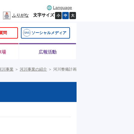
Language
文字サイズ
ふりがな
小
中
大
質問
ソーシャルメディア
車場
広報活動
河川事業
＞
河川事業の紹介
＞
河川整備計画