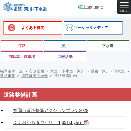
Language
よくある質問
ソーシャルメディア
道路
河川
下水道
自転車・駐車場
広報活動
福岡市ホーム
＞
市政全般
＞
水道・下水道・河川
＞
道路・河川・下水道
＞
道路事業
＞
道路事業の紹介
＞
道路整備計画
道路整備計画
福岡市道路整備アクションプラン2028
ふくおかの道づくり （1,991kbyte）