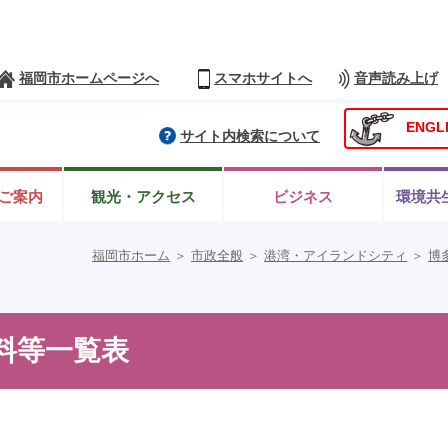
福岡市ホームページへ
スマホサイトへ
音声読み上げ
ENGL
サイト内検索について
ご案内
観光・アクセス
ビジネス
環境共
福岡市ホーム
＞
市政全般
＞
港湾・アイランドシティ
＞
博
料等一覧表