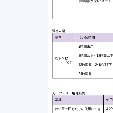
(物揚場(水深4.5メート
浮さん橋
基準
けい留時間
2時間未満
2時間以上～12時間以
総トン数
1トンごとに
12時間超～24時間以下
24時間超～
カーフェリー用可動橋
基準
使用
けい留一回あたりの使用につき
3,2