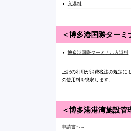
入港料
＜博多港国際ターミ
博多港国際ターミナル入港料
上記の利用が消費税法の規定によ
の使用料を徴収します。
＜博多港港湾施設管
申請書へ→