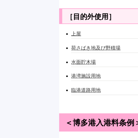
［目的外使用］
上屋
荷さばき地及び野積場
水面貯木場
港湾施設用地
臨港道路用地
＜博多港入港料条例