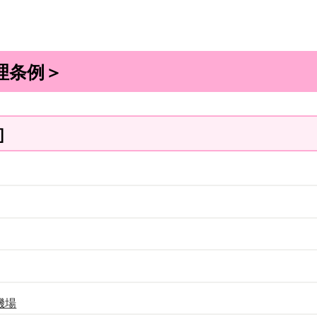
理条例＞
］
機場