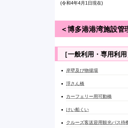
(令和4年4月1日現在)
＜博多港港湾施設管
［一般利用・専用利用
岸壁及び物揚場
浮さん橋
カーフェリー用可動橋
けい船くい
クルーズ客送迎用観光バス待