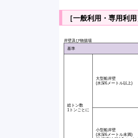
［一般利用・専用利用
岸壁及び物揚場
基準
大型船岸壁
(水深6メートル以上)
総トン数
1トンごとに
小型船岸壁
(水深6メートル未満)