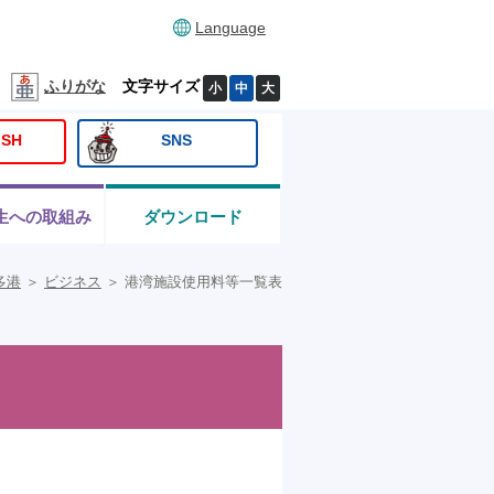
Language
ふりがな
文字サイズ
小
中
大
ISH
SNS
生への取組み
ダウンロード
多港
＞
ビジネス
＞
港湾施設使用料等一覧表