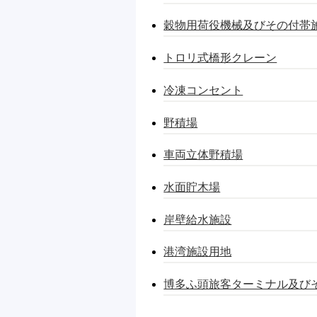
穀物用荷役機械及びその付帯
トロリ式橋形クレーン
冷凍コンセント
野積場
車両立体野積場
水面貯木場
岸壁給水施設
港湾施設用地
博多ふ頭旅客ターミナル及び