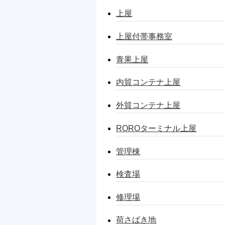
上屋
上屋付帯事務室
青果上屋
内貿コンテナ上屋
外貿コンテナ上屋
ROROターミナル上屋
管理棟
検査場
修理場
荷さばき地