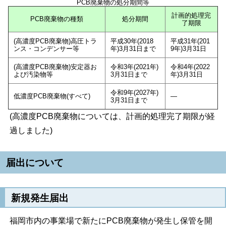
PCB廃棄物の処分期間等
計画的処理完
PCB廃棄物の種類
処分期間
了期限
(高濃度PCB廃棄物)高圧トラ
平成30年(2018
平成31年(201
ンス・コンデンサー等
年)3月31日まで
9年)3月31日
(高濃度PCB廃棄物)安定器お
令和3年(2021年)
令和4年(2022
よび汚染物等
3月31日まで
年)3月31日
令和9年(2027年)
低濃度PCB廃棄物(すべて)
―
3月31日まで
(高濃度PCB廃棄物については、計画的処理完了期限が経
過しました)
届出について
新規発生届出
福岡市内の事業場で新たにPCB廃棄物が発生し保管を開