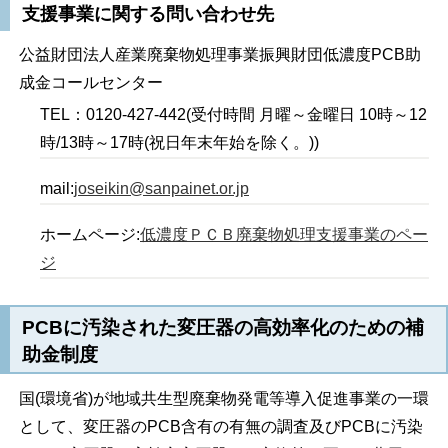
支援事業に関する問い合わせ先
公益財団法人産業廃棄物処理事業振興財団低濃度PCB助
成金コールセンター
TEL：0120-427-442(受付時間 月曜～金曜日 10時～12
時/13時～17時(祝日年末年始を除く。))
mail:
joseikin@sanpainet.or.jp
ホームページ:
低濃度ＰＣＢ廃棄物処理支援事業のペー
ジ
PCBに汚染された変圧器の高効率化のための補
助金制度
国(環境省)が地域共生型廃棄物発電等導入促進事業の一環
として、変圧器のPCB含有の有無の調査及びPCBに汚染