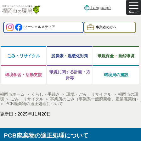
Language
ソーシャルメディア
事業者の方へ
ごみ・リサイクル
脱炭素・温暖化対策
環境保全・自然環境
環境に関する計画・方
環境学習・活動支援
環境局の施設
針等
福岡市ホーム
＞
くらし・手続き
＞
環境・ごみ・リサイクル
＞
福岡市の環
境
＞
ごみ・リサイクル
＞
事業所のごみ（事業系一般廃棄物、産業廃棄物）
＞
PCB廃棄物の適正処理について
更新日：2025年11月20日
PCB廃棄物の適正処理について