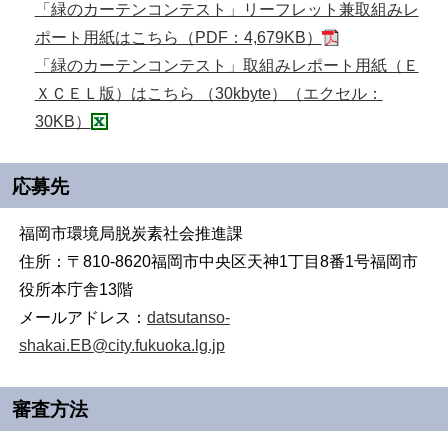
「緑のカーテンコンテスト」リーフレット兼取組みレ
ポート用紙はこちら（PDF：4,679KB）
「緑のカーテンコンテスト」取組みレポート用紙（Ｅ
ＸＣＥＬ版）はこちら （30kbyte）（エクセル：
30KB）
応募先
福岡市環境局脱炭素社会推進課
住所：〒810-8620福岡市中央区天神1丁目8番1号福岡市
役所本庁舎13階
メールアドレス：
datsutanso-
shakai.EB@city.fukuoka.lg.jp
審査方法