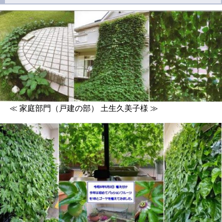
≪ 家庭部門（戸建の部） 土生久美子様 ≫