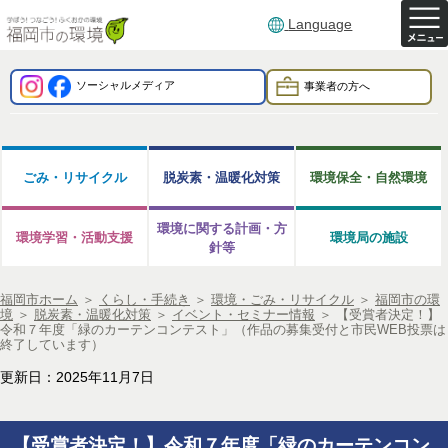
Language
ソーシャルメディア
事業者の方へ
ごみ・リサイクル
脱炭素・温暖化対策
環境保全・自然環境
環境に関する計画・方
環境学習・活動支援
環境局の施設
針等
福岡市ホーム
＞
くらし・手続き
＞
環境・ごみ・リサイクル
＞
福岡市の環
境
＞
脱炭素・温暖化対策
＞
イベント・セミナー情報
＞
【受賞者決定！】
令和７年度「緑のカーテンコンテスト」（作品の募集受付と市民WEB投票は
終了しています）
更新日：2025年11月7日
【受賞者決定！】
令和７年度「緑のカーテンコン