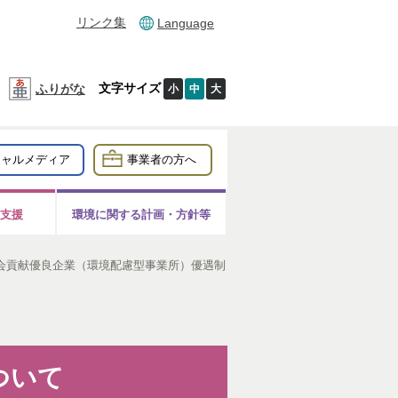
リンク集
Language
文字サイズ
ふりがな
小
中
大
シャルメディア
事業者の方へ
支援
環境に関する計画・方針等
会貢献優良企業（環境配慮型事業所）優遇制
ついて