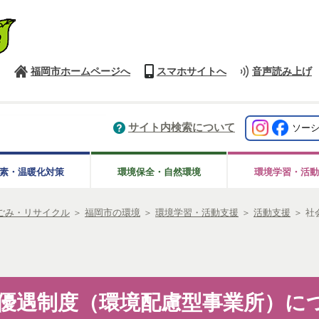
福岡市ホームページへ
スマホサイトへ
音声読み上げ
サイト内検索について
ソー
素・温暖化対策
環境保全・自然環境
環境学習・活動
ごみ・リサイクル
＞
福岡市の環境
＞
環境学習・活動支援
＞
活動支援
＞
社
優遇制度（環境配慮型事業所）に