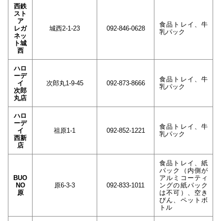
西鉄
スト
ア
食品トレイ、牛
レガ
城西2-1-23
092-846-0628
乳パック
ネッ
ト城
西
ハロ
ーデ
食品トレイ、牛
イ
次郎丸1-9-45
092-873-8666
乳パック
次郎
丸店
ハロ
ーデ
食品トレイ、牛
イ
祖原1-1
092-852-1221
乳パック
西新
店
食品トレイ、紙
パック（内側が
BUO
アルミコーティ
NO
原6-3-3
092-833-1011
ングの紙パック
原
は不可）、空き
びん、ペットボ
トル