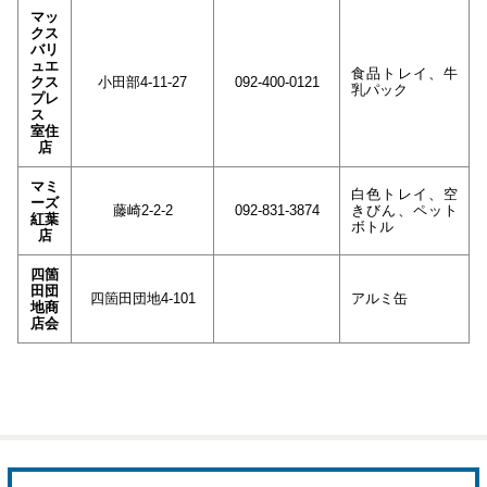
マッ
クス
バリ
ュエ
食品トレイ、牛
クス
小田部4-11-27
092-400-0121
乳パック
プレ
ス
室住
店
マミ
白色トレイ、空
ーズ
藤崎2-2-2
092-831-3874
きびん、ペット
紅葉
ボトル
店
四箇
田団
四箇田団地4-101
アルミ缶
地商
店会