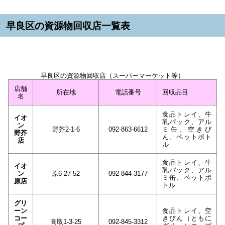
早良区の資源物回収店一覧表
早良区の資源物回収店（スーパーマーケット等）
店舗
所在地
電話番号
回収品目
名
食品トレイ、牛
イオ
乳パック、アル
ン
野芥2-1-6
092-863-6612
ミ缶、空きび
野芥
ん、ペットボト
店
ル
食品トレイ、牛
イオ
乳パック、アル
ン
原6-27-52
092-844-3177
ミ缶、ペットボ
原店
トル
グリ
ーン
食品トレイ、空
コー
きびん（ともに
高取1-3-25
092-845-3312