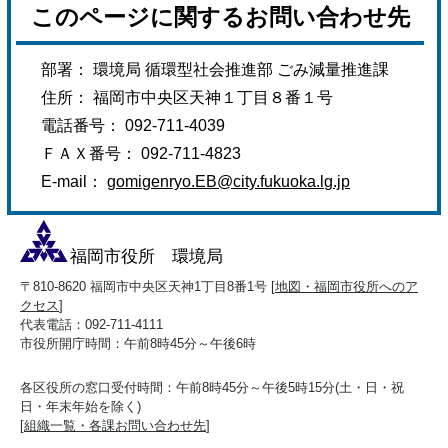
このページに関するお問い合わせ先
部署： 環境局 循環型社会推進部 ごみ減量推進課
住所： 福岡市中央区天神１丁目８番１号
電話番号： 092-711-4039
ＦＡＸ番号： 092-711-4823
E-mail：
gomigenryo.EB@city.fukuoka.lg.jp
福岡市役所 環境局
〒810-8620 福岡市中央区天神1丁目8番1号 [
地図・福岡市役所へのア
クセス
]
代表電話：092-711-4111
市役所開庁時間：午前8時45分～午後6時
各区役所の窓口受付時間：午前8時45分～午後5時15分(土・日・祝
日・年末年始を除く)
[
組織一覧・各課お問い合わせ先
]