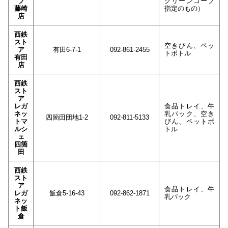
プ
グリーンコープ
藤崎
指定のもの）
店
西鉄
スト
空きびん、ペッ
ア
有田6-7-1
092-861-2455
トボトル
有田
店
西鉄
スト
ア
レガ
食品トレイ、牛
ネッ
乳パック、空き
四箇田団地1-2
092-811-5133
トマ
びん、ペットボ
ルシ
トル
ェ
四箇
田
西鉄
スト
ア
食品トレイ、牛
レガ
飯倉5-16-43
092-862-1871
乳パック
ネッ
ト飯
倉