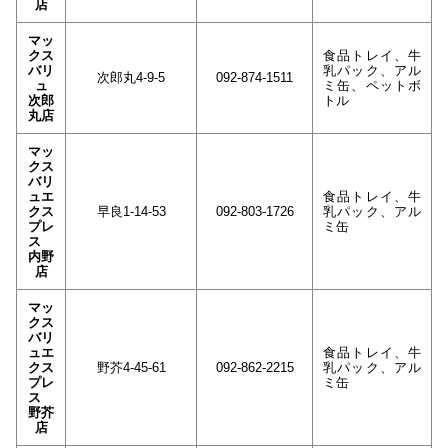
店
マッ
クス
食品トレイ、牛
バリ
乳パック、アル
次郎丸4-9-5
092-874-1511
ュ
ミ缶、ペットボ
次郎
トル
丸店
マッ
クス
バリ
ュエ
食品トレイ、牛
クス
早良1-14-53
092-803-1726
乳パック、アル
プレ
ミ缶
ス
内野
店
マッ
クス
バリ
ュエ
食品トレイ、牛
クス
野芥4-45-61
092-862-2215
乳パック、アル
プレ
ミ缶
ス
野芥
店