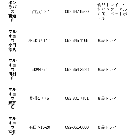
ボン
食品トレイ、牛
ラパ
乳パック、アル
ス
百道浜1-2-1
092-847-8500
ミ缶、ペットボ
百道
トル
店
マル
キョ
ウ
小田部7-14-1
092-845-1168
食品トレイ
小田
部店
マル
キョ
ウ
田村4-6-1
092-864-2828
食品トレイ
田村
店
マル
キョ
ウ
野芥1-7-45
092-801-7481
食品トレイ
野芥
店
マル
キョ
ウ
有田7-15-20
092-851-6008
食品トレイ
室住