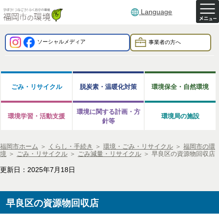
Language
ソーシャルメディア
事業者の方へ
ごみ・リサイクル
脱炭素・温暖化対策
環境保全・自然環境
環境に関する計画・方
環境学習・活動支援
環境局の施設
針等
福岡市ホーム
＞
くらし・手続き
＞
環境・ごみ・リサイクル
＞
福岡市の環
境
＞
ごみ・リサイクル
＞
ごみ減量・リサイクル
＞
早良区の資源物回収店
更新日：2025年7月18日
早良区の資源物回収店