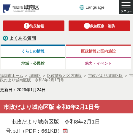
Language
防災情報
救急医療・消防
よくある質問
くらしの情報
区政情報と区内施設
地域・公民館
魅力・イベント
福岡市ホーム
＞
城南区
＞
区政情報と区内施設
＞
市政だより城南区版
＞
市
政だより城南区版 令和8年2月1日号
更新日：2026年1月24日
市政だより城南区版 令和8年2月1日号
市政だより城南区版 令和8年2月1日
号.pdf（PDF：661KB）