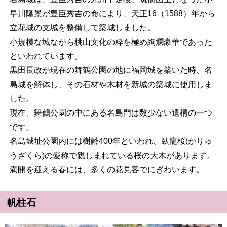
早川隆景が豊臣秀吉の命により、天正16（1588）年から
立花城の支城を整備して築城しました。
小規模な城ながら桃山文化の粋を極め絢爛豪華であった
といわれています。
黒田長政が現在の舞鶴公園の地に福岡城を築いた時、名
島城を解体し、その石材や木材を新城の築城に使用しま
した。
現在、舞鶴公園の中にある名島門は数少ない遺構の一つ
です。
名島城址公園内には樹齢400年といわれ、臥龍桜(がりゅ
うざくら)の愛称で親しまれている桜の大木があります。
満開を迎える春には、多くの花見客でにぎわいます。
帆柱石