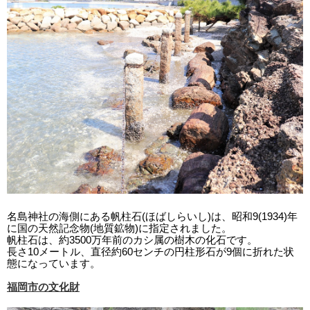
名島神社の海側にある帆柱石(ほばしらいし)は、昭和9(1934)年
に国の天然記念物(地質鉱物)に指定されました。
帆柱石は、約3500万年前のカシ属の樹木の化石です。
長さ10メートル、直径約60センチの円柱形石が9個に折れた状
態になっています。
福岡市の文化財