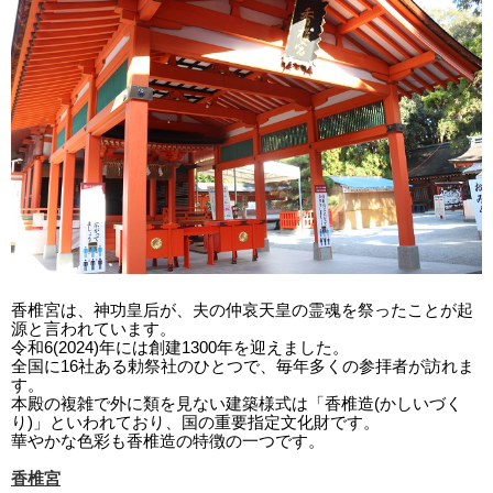
香椎宮は、神功皇后が、夫の仲哀天皇の霊魂を祭ったことが起
源と言われています。
令和6(2024)年には創建1300年を迎えました。
全国に16社ある勅祭社のひとつで、毎年多くの参拝者が訪れま
す。
本殿の複雑で外に類を見ない建築様式は「香椎造(かしいづく
り)」といわれており、国の重要指定文化財です。
華やかな色彩も香椎造の特徴の一つです。
香椎宮