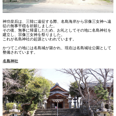
神功皇后は、三韓に遠征する際、名島海岸から宗像三女神へ遠
征の無事平穏を祈願しました。
その後、無事に帰還したため、お礼としてその地に名島神社を
建立し、宗像三女神を祭りました。
これが名島神社の起源といわれています。
かつてこの地には名島城が築かれ、現在は名島城址公園として
整備されています。
名島神社