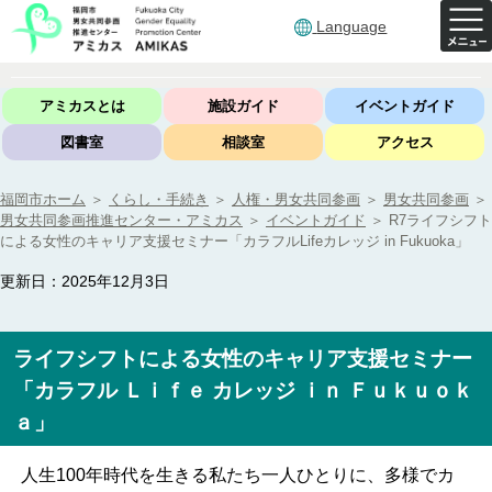
Language
アミカスとは
施設ガイド
イベントガイド
図書室
相談室
アクセス
福岡市ホーム
＞
くらし・手続き
＞
人権・男女共同参画
＞
男女共同参画
＞
男女共同参画推進センター・アミカス
＞
イベントガイド
＞
R7ライフシフト
による女性のキャリア支援セミナー「カラフルLifeカレッジ in Fukuoka」
更新日：2025年12月3日
ライフシフトによる女性のキャリア支援セミナー
「カラフル Ｌｉｆｅ カレッジ ｉｎ Ｆｕｋｕｏｋ
ａ」
人生100年時代を生きる私たち一人ひとりに、多様でカ