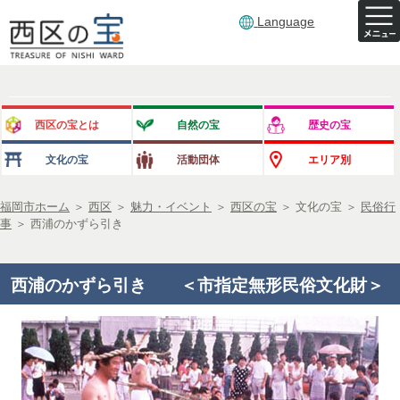
Language
西区の宝とは
自然の宝
歴史の宝
文化の宝
活動団体
エリア別
福岡市ホーム
＞
西区
＞
魅力・イベント
＞
西区の宝
＞
文化の宝
＞
民俗行
事
＞
西浦のかずら引き
西浦のかずら引き ＜市指定無形民俗文化財＞