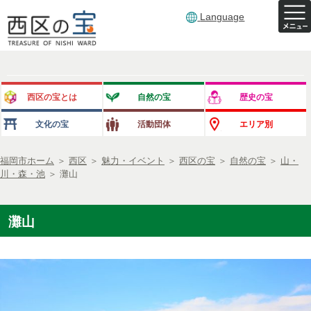
Language
西区の宝とは
自然の宝
歴史の宝
文化の宝
活動団体
エリア別
福岡市ホーム
＞
西区
＞
魅力・イベント
＞
西区の宝
＞
自然の宝
＞
山・
川・森・池
＞
灘山
灘山