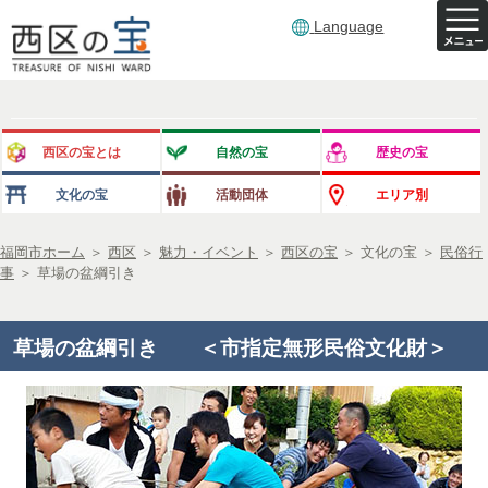
Language
西区の宝とは
自然の宝
歴史の宝
文化の宝
活動団体
エリア別
福岡市ホーム
＞
西区
＞
魅力・イベント
＞
西区の宝
＞
文化の宝
＞
民俗行
事
＞
草場の盆綱引き
草場の盆綱引き ＜市指定無形民俗文化財＞