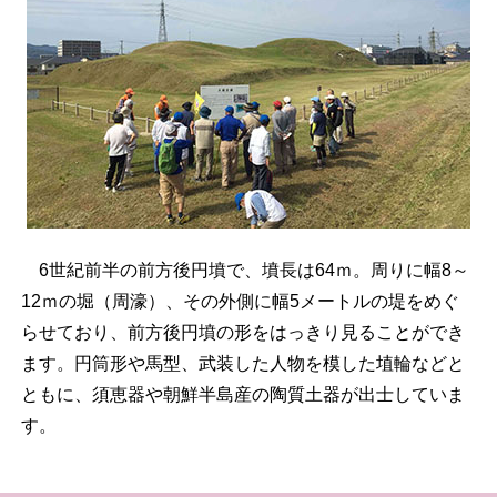
6世紀前半の前方後円墳で、墳長は64ｍ。周りに幅8～
12ｍの堀（周濠）、その外側に幅5メートルの堤をめぐ
らせており、前方後円墳の形をはっきり見ることができ
ます。円筒形や馬型、武装した人物を模した埴輪などと
ともに、須恵器や朝鮮半島産の陶質土器が出士していま
す。