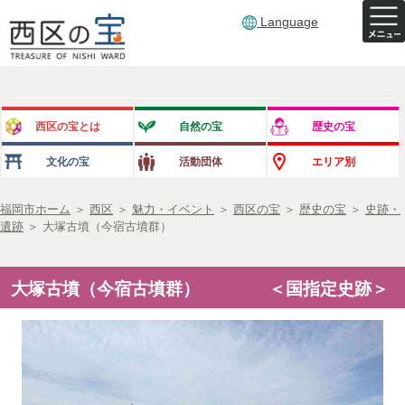
Language
西区の宝とは
自然の宝
歴史の宝
文化の宝
活動団体
エリア別
福岡市ホーム
＞
西区
＞
魅力・イベント
＞
西区の宝
＞
歴史の宝
＞
史跡・
遺跡
＞
大塚古墳（今宿古墳群）
大塚古墳（今宿古墳群） ＜国指定史跡＞