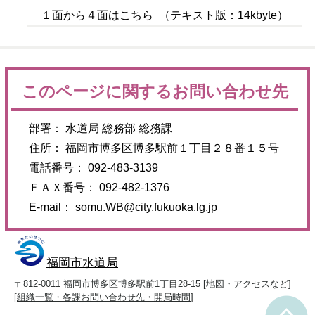
１面から４面はこちら （テキスト版：14kbyte）
このページに関するお問い合わせ先
部署： 水道局 総務部 総務課
住所： 福岡市博多区博多駅前１丁目２８番１５号
電話番号： 092-483-3139
ＦＡＸ番号： 092-482-1376
E-mail：
somu.WB@city.fukuoka.lg.jp
福岡市水道局
〒812-0011 福岡市博多区博多駅前1丁目28-15 [
地図・アクセスなど
]
[
組織一覧・各課お問い合わせ先・開局時間
]