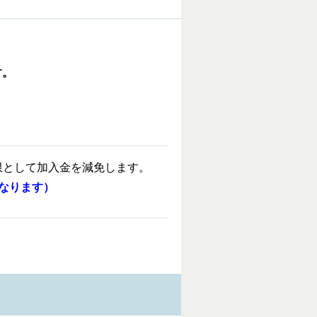
す。
限として加入金を減免します。
となります）