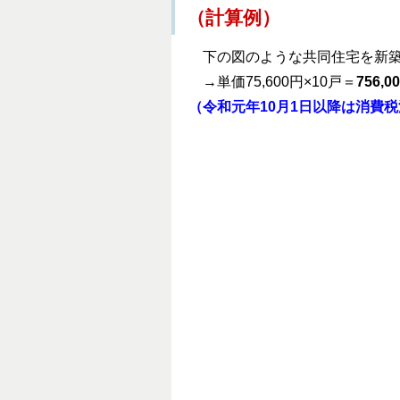
（
計算例）
下の図のような共同住宅を新築
→単価75,600円×10戸＝
756,0
（
令和元年10月1日以降は消費税法