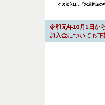
その収入は，「水道施設の整
令
和元年10月1日か
加入金についても下