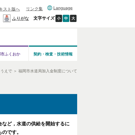
Language
リンク集
キスト版へ
文字サイズ
ふりがな
小
中
大
都市ふくおか
契約・検査・技術情報
るうえで
＞
福岡市水道局加入金制度について
合など，水道の供給を開始するに
ものです。