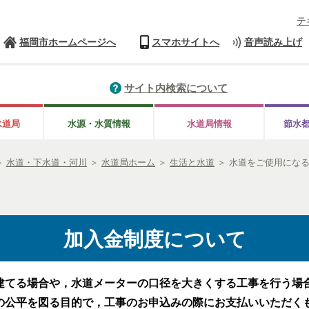
テ
福岡市ホームページへ
スマホサイトへ
音声読み上げ
サイト内検索について
水道局
水源・水質情報
水道局情報
節水
＞
水道・下水道・河川
＞
水道局ホーム
＞
生活と水道
＞
水道をご使用にな
加入金制度について
てる場合や，水道メーターの口径を大きくする工事を行う場
の公平を図る目的で，工事のお申込みの際にお支払いいただく