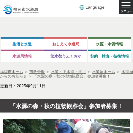
Language
生活と水道
おしえて水道局
水源・水質情報
水道局情報
節水都市ふくおか
契約・検査・技術情報
福岡市ホーム
＞
市政全般
＞
水道・下水道・河川
＞
水道局ホーム
＞
水道局
からのお知らせ
＞
「水源の森・秋の植物観察会」参加者募集！
更新日：2025年9月11日
「水源の森・秋の植物観察会」参加者募集！