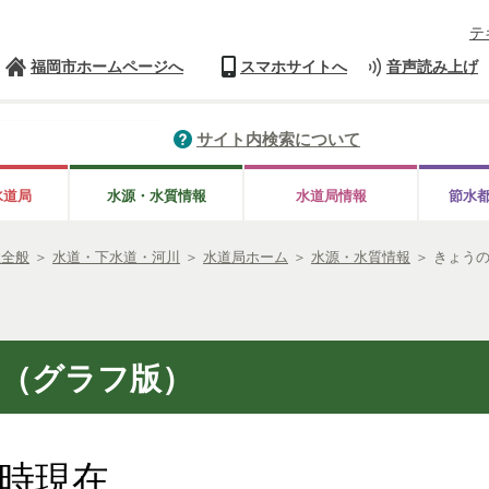
テ
福岡市ホームページへ
スマホサイトへ
音声読み上げ
サイト内検索について
水道局
水源・水質情報
水道局情報
節水
政全般
＞
水道・下水道・河川
＞
水道局ホーム
＞
水源・水質情報
＞
きょう
（グラフ版）
9時現在