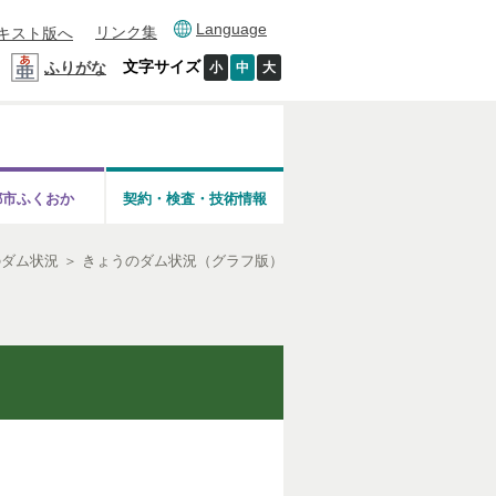
Language
リンク集
キスト版へ
文字サイズ
ふりがな
小
中
大
都市ふくおか
契約・検査・技術情報
のダム状況
＞
きょうのダム状況（グラフ版）