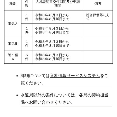
件
入札説明書交付期間及び申請
種別
備考
数
期間
１
令和８年８月３日から
総合評価落札方
件
令和８年８月10日まで
式
電気Ａ
１
令和８年８月３日から
件
令和８年８月10日まで
１
令和８年８月３日から
電気Ｂ
件
令和８年８月10日まで
管１種
６
令和８年８月３日から
Ａ
件
令和８年８月10日まで
詳細については
入札情報サービスシステム
をご
覧ください。
水道局以外の案件については、各局の契約担当
課へお問い合わせください。