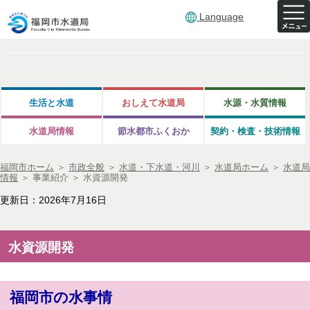
Language
生活と水道
おしえて水道局
水源・水質情報
水道局情報
節水都市ふくおか
契約・検査・技術情報
福岡市ホーム
＞
市政全般
＞
水道・下水道・河川
＞
水道局ホーム
＞
水道局
情報
＞
事業紹介
＞
水資源開発
更新日：2026年7月16日
水資源開発
福岡市の水事情