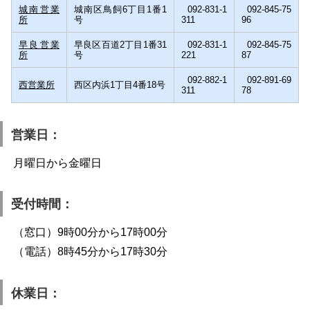
城南営業
城南区鳥飼6丁目1番1
092-831-1
092-845-75
所
号
311
96
早良営業
早良区百道2丁目1番31
092-831-1
092-845-75
所
号
221
87
092-882-1
092-891-69
西営業所
西区内浜1丁目4番18号
311
78
営業日：
月曜日から金曜日
受付時間：
（窓口）9時00分から17時00分
（電話）8時45分から17時30分
休業日：