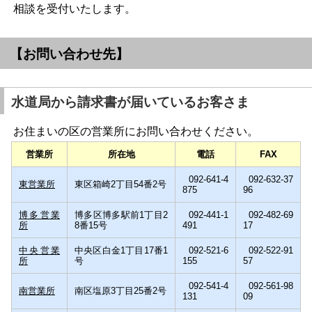
相談を受付いたします。
【お問い合わせ先】
水道局から請求書が届いているお客さま
お住まいの区の営業所にお問い合わせください。
営業所
所在地
電話
FAX
092-641-4
092-632-37
東営業所
東区箱崎2丁目54番2号
875
96
博多営業
博多区博多駅前1丁目2
092-441-1
092-482-69
所
8番15号
491
17
中央営業
中央区白金1丁目17番1
092-521-6
092-522-91
所
号
155
57
092-541-4
092-561-98
南営業所
南区塩原3丁目25番2号
131
09