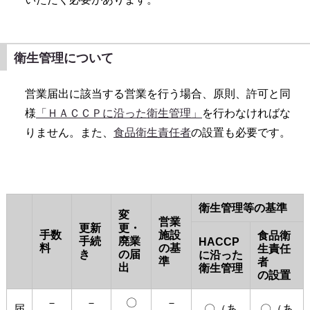
衛生管理について
営業届出に該当する営業を行う場合、原則、許可と同
様
「ＨＡＣＣＰに沿った衛生管理」
を行わなければな
りません。また、
食品衛生責任者
の設置も必要です。
衛生管理等の基準
変
営業
更新
更・
手数
施設
食品衛
手続
廃業
HACCP
料
の基
生責任
き
の届
に沿った
準
者
出
衛生管理
の設置
－
－
〇
－
届
〇（あ
〇（あ