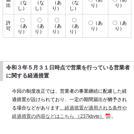
（な
（な
（あ
（な
出
り）
り）
し）
し）
り）
し）
〇
〇
〇
〇
許
〇（あ
〇（あ
（あ
（あ
（あ
（あ
可
り）
り）
り）
り）
り）
り）
令和３年５月３１日時点で営業を行っている営業者
に関する経過措置
今回の制度改正では、営業者の事業継続に配慮した経
過措置が設けられており、一定の期間届出が猶予され
る場合などがあります
。経過措置が適用される条件や
経過措置の内容などはこちら （237kbyte）
。