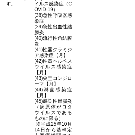
す。
イルス感染症（C
OVID-19）
(38)急性呼吸器感
染症
(39)急性出血性結
膜炎
(40)流行性角結膜
炎
(41)性器クラミジ
ア感染症【月】
(42)性器ヘルペス
ウイルス感染症
【月】
(43)尖圭コンジロ
ーマ【月】
(44)淋菌感染症
【月】
(45)感染性胃腸炎
（病原体がロタ
ウイルスである
ものに限る）
※平成25年10月
14日から基幹定