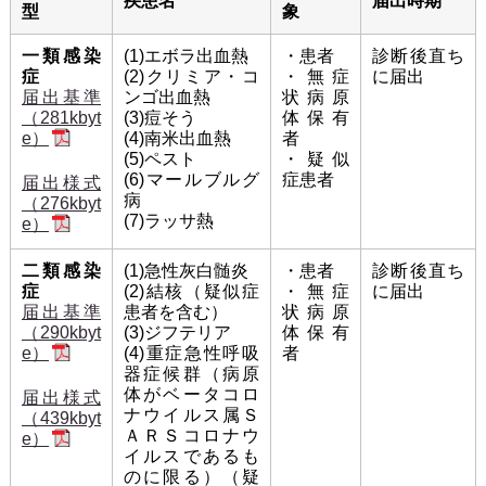
疾患名
届出時期
型
象
一類感染
(1)エボラ出血熱
・患者
診断後直ち
症
(2)クリミア・コ
・無症
に届出
届出基準
ンゴ出血熱
状病原
（281kbyt
(3)痘そう
体保有
(4)南米出血熱
者
e）
(5)ペスト
・疑似
(6)マールブルグ
症患者
届出様式
病
（276kbyt
(7)ラッサ熱
e）
二類感染
(1)急性灰白髄炎
・患者
診断後直ち
症
(2)結核（疑似症
・無症
に届出
届出基準
患者を含む）
状病原
（290kbyt
(3)ジフテリア
体保有
(4)重症急性呼吸
者
e）
器症候群（病原
体がベータコロ
届出様式
ナウイルス属Ｓ
（439kbyt
ＡＲＳコロナウ
e）
イルスであるも
のに限る）（疑