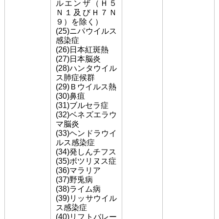
ルエンザ（Ｈ５
Ｎ１及びＨ７Ｎ
９）を除く）
(25)ニパウイルス
感染症
(26)日本紅斑熱
(27)日本脳炎
(28)ハンタウイル
ス肺症候群
(29)Ｂウイルス熱
(30)鼻疽
(31)ブルセラ症
(32)ベネズエラウ
マ脳炎
(33)ヘンドラウイ
ルス感染症
(34)発しんチフス
(35)ボツリヌス症
(36)マラリア
(37)野兎病
(38)ライム病
(39)リッサウイル
ス感染症
(40)リフトバレー