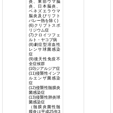
炎、東部ウマ脳
炎、日本脳炎、
ベネズエラウマ
脳炎及びリフト
バレー熱を除く)
(6)クリプトスポ
リジウム症
(7)クロイツフェ
ルト・ヤコブ病
(8)劇症型溶血性
レンサ球菌感染
症
(9)後天性免疫不
全症候群
(10)ジアルジア症
(11)侵襲性インフ
ルエンザ菌感染
症
(12)侵襲性髄膜炎
菌感染症
(13)侵襲性肺炎球
菌感染症
（髄膜炎菌性髄
膜炎は平成25年3