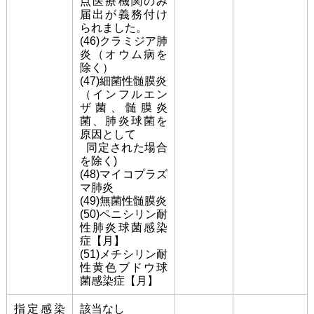
点医療機関のみ
届出が義務付け
られました。
(46)クラミジア肺
炎（オウム病を
除く）
(47)細菌性髄膜炎
（インフルエン
ザ菌、髄膜炎
菌、肺炎球菌を
原因として
同定された場合
を除く)
(48)マイコプラズ
マ肺炎
(49)無菌性髄膜炎
(50)ペニシリン耐
性肺炎球菌感染
症【月】
(51)メチシリン耐
性黄色ブドウ球
菌感染症【月】
指定感染
該当なし