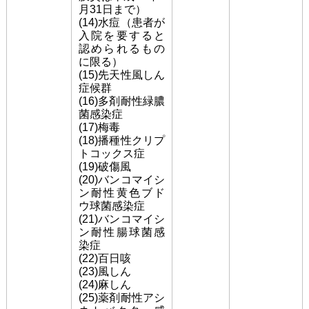
月31日まで）
(14)水痘（患者が
入院を要すると
認められるもの
に限る）
(15)先天性風しん
症候群
(16)多剤耐性緑膿
菌感染症
(17)梅毒
(18)播種性クリプ
トコックス症
(19)破傷風
(20)バンコマイシ
ン耐性黄色ブド
ウ球菌感染症
(21)バンコマイシ
ン耐性腸球菌感
染症
(22)百日咳
(23)風しん
(24)麻しん
(25)薬剤耐性アシ