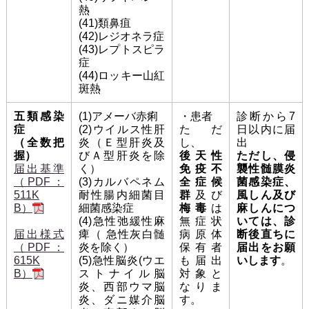
熱
(41)類鼻疽
(42)レジオネラ症
(43)レプトスピラ
症
(44)ロッキー山紅
斑熱
五類感染
(1)アメーバ赤痢
・患者
診断から7
症
(2)ウイルス性肝
ただ
日以内に届
（全数把
炎（Ｅ型肝炎及
し、
出
握）
びＡ型肝炎を除
後天性
ただし、侵
届出基準
く）
免疫不
襲性髄膜炎
（PDF：
(3)カルバペネム
全症候
菌感染症、
511K
耐性腸内細菌目
群
及び
風しん及び
B）
細菌感染症
梅毒
は
麻しんにつ
(4)急性弛緩性麻
無症状
いては、診
届出様式
痺（ 急性灰白髄
病原体
断後直ちに
（PDF：
炎を除く）
保有者
届出をお願
615K
(5)急性脳炎(ウエ
も届出
いします
。
B）
ストナイル脳
対象と
炎、西部ウマ脳
なりま
炎、ダニ媒介脳
す。