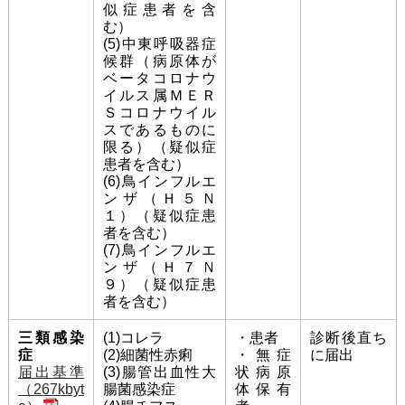
似症患者を含
む）
(5)中東呼吸器症
候群（病原体が
ベータコロナウ
イルス属ＭＥＲ
Ｓコロナウイル
スであるものに
限る）（疑似症
患者を含む）
(6)鳥インフルエ
ンザ（Ｈ５Ｎ
１）（疑似症患
者を含む）
(7)鳥インフルエ
ンザ（Ｈ７Ｎ
９）（疑似症患
者を含む）
三類感染
(1)コレラ
・患者
診断後直ち
症
(2)細菌性赤痢
・無症
に届出
届出基準
(3)腸管出血性大
状病原
（267kbyt
腸菌感染症
体保有