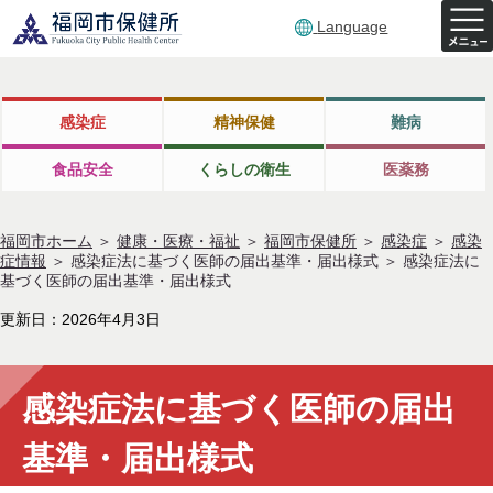
Language
感染症
精神保健
難病
食品安全
くらしの衛生
医薬務
福岡市ホーム
＞
健康・医療・福祉
＞
福岡市保健所
＞
感染症
＞
感染
症情報
＞
感染症法に基づく医師の届出基準・届出様式
＞
感染症法に
基づく医師の届出基準・届出様式
更新日：2026年4月3日
感染症法に基づく医師の届出
基準・届出様式