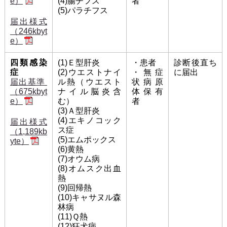
(4)腸チフス
者
e）
(5)パラチフス
届出様式
（246kbyt
e）
四類感染
(1)Ｅ型肝炎
・患者
診断後直ち
症
(2)ウエストナイ
・無症
に届出
届出基準
ル熱（ウエスト
状病原
（675kbyt
ナイル脳炎含
体保有
む）
者
e）
(3)Ａ型肝炎
(4)エキノコック
届出様式
ス症
（1,189kb
(5)エムポックス
yte）
(6)黄熱
(7)オウム病
(8)オムスク出血
熱
(9)回帰熱
(10)キャサヌル森
林病
(11)Ｑ熱
(12)狂犬病