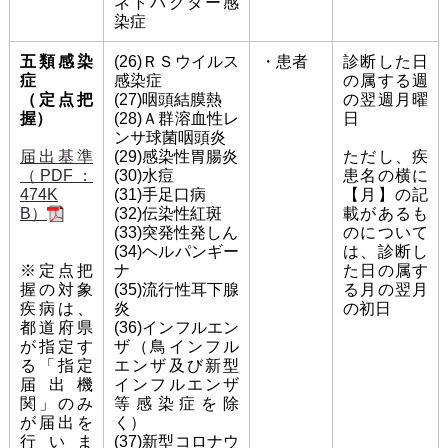
ネトバクター感
染症
五類感染
(26)ＲＳウイルス
・患者
診断した日
症
感染症
の属する週
（定点把
(27)咽頭結膜熱
の翌週月曜
握）
(28)Ａ群溶血性レ
日
ンサ球菌咽頭炎
届出基準
(29)感染性胃腸炎
ただし、疾
（PDF：
(30)水痘
患名の横に
474K
(31)手足口病
【月】の記
B）
(32)伝染性紅斑
載があるも
(33)突発性発しん
のについて
(34)ヘルパンギー
は、診断し
※定点把
ナ
た日の属す
握の対象
(35)流行性耳下腺
る月の翌月
疾病は、
炎
の初日
都道府県
(36)インフルエン
が指定す
ザ（鳥インフル
る「指定
エンザ及び新型
届出機
インフルエンザ
関」のみ
等感染症を除
が届出を
く）
行いま
(37)新型コロナウ