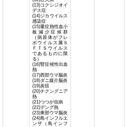
(13)コクシジオイ
デス症
(14)ジカウイルス
感染症
(15)重症熱性血小
板減少症候群
（病原体がフレ
ボウイルス属Ｓ
ＦＴＳウイルス
であるものに限
る）
(16)腎症候性出血
熱
(17)西部ウマ脳炎
(18)ダニ媒介脳炎
(19)炭疽
(20)チクングニア
熱
(21)つつが虫病
(22)デング熱
(23)東部ウマ脳炎
(24)鳥インフルエ
ンザ（鳥インフ