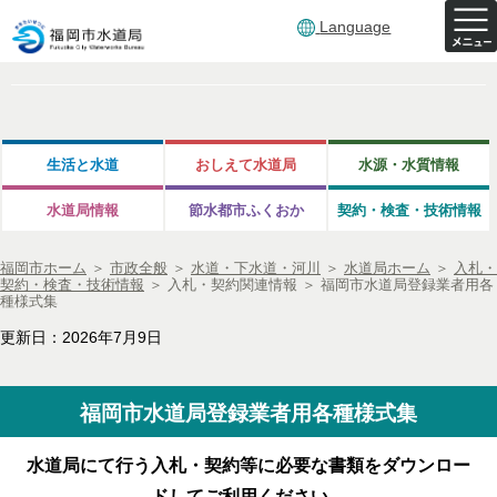
Language
生活と水道
おしえて水道局
水源・水質情報
水道局情報
節水都市ふくおか
契約・検査・技術情報
福岡市ホーム
＞
市政全般
＞
水道・下水道・河川
＞
水道局ホーム
＞
入札・
契約・検査・技術情報
＞
入札・契約関連情報
＞
福岡市水道局登録業者用各
種様式集
更新日：2026年7月9日
福岡市水道局登録業者用各種様式集
水道局にて行う入札・契約等に必要な書類をダウンロー
ドしてご利用ください。