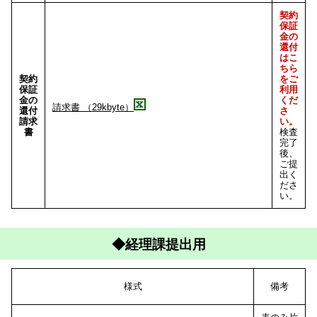
契約
保証
金の
還付
はこ
ちら
契約
をご
保証
利用
金の
くだ
請求書 （29kbyte）
還付
さ
請求
い。
書
検査
完了
後、
ご提
出く
ださ
い。
◆経理課提出用
様式
備考