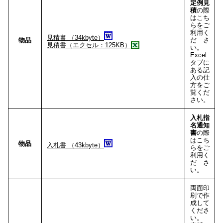
定例見
積
の際
はこち
らをご
利用く
見積書 （34kbyte）
物品
ださ
見積書（エクセル：125KB）
い。
Excel
タブに
ある記
入の仕
方をご
覧くだ
さい。
入札指
名通知
書
の際
はこち
物品
入札書 （43kbyte）
らをご
利用く
ださ
い。
両面印
刷で作
成して
くださ
い。