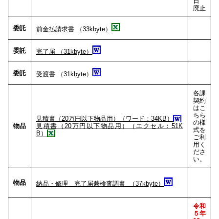
日
廃止
委託
前金払請求書 （33kbyte）
委託
完了届 （31kbyte）
委託
受渡書 （31kbyte）
各課
契約
はこ
ちら
見積書（20万円以下物品用）（ワード：34KB）
の様
物品
見積書（20万円以下物品用）（エクセル：51K
式を
B）
ご利
用く
ださ
い。
物品
納品・修理 完了届兼検査調書 （37kbyte）
令和
５年