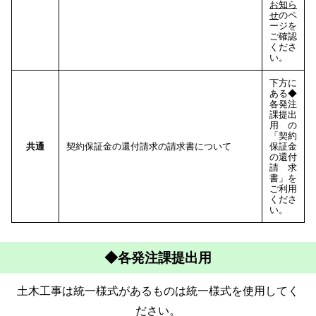
お知ら
せ
のペ
ージを
ご確認
くださ
い。
下方に
ある◆
各発注
課提出
用の
「契約
共通
契約保証金の還付請求の請求書について
保証金
の還付
請求
書」を
ご利用
くださ
い。
◆各発注課提出用
土木工事は統一様式があるものは統一様式を使用してく
ださい。