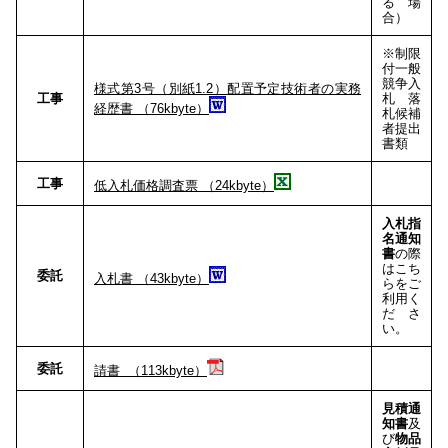
る場
合）
※制限
付一般
競争入
様式第3号（別紙1.2）配置予定
技術者の実務
工事
札 落
経歴書 （76kbyte）
札候補
者提出
書類
工事
低入札価格調査票 （24kbyte）
入札指
名通知
書
の際
はこち
委託
入札書 （43kbyte）
らをご
利用く
ださ
い。
委託
請書 （113kbyte）
見積通
知書
及
び
物品