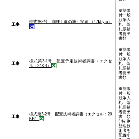
※制限
付一般
競争入
様式第2号 同種工事の施工実績 （17kbyte）
工事
札 落
札候補
者提出
書類
※制限
付一般
競争入
様式第3-1号 配置予定技術者調書（エクセ
工事
札 落
ル：24KB）
札候補
者提出
書類
※制限
付一般
競争入
札 落
札候補
者提出
様式第3-2号 配置技術者調書（エクセル：29
工事
書類
KB）
(特例
監理技
術者を
配置す