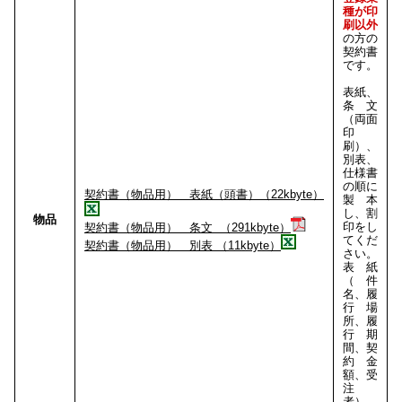
種が印
刷以外
の方の
契約書
です。
表紙、
条文
（両面
印
刷）、
別表、
仕様書
の順に
契約書（物品用） 表紙（頭書）（22kbyte）
製本
し、割
物品
印をし
契約書（物品用） 条文 （291kbyte）
てくだ
契約書（物品用） 別表 （11kbyte）
さい。
表紙
（件
名、履
行場
所、履
行期
間、契
約金
額、受
注
者）、