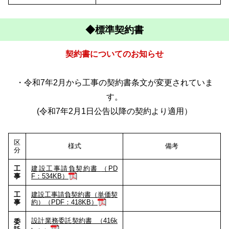
◆標準契約書
契約書についてのお知らせ
・令和7年2月から工事の契約書条文が変更されていま
す。
(令和7年2月1日公告以降の契約より適用）
区
様式
備考
分
工
建設工事請負契約書
（PD
事
F：534KB）
工
建設工事請負契約書（単価契
事
約）（PDF：418KB）
設計業務委託契約書 （416k
委