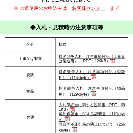
※ 水道使用のお申込みは「
お客様センター
」まで
◆入札・見積時の注意事項等
区分
様式
指名競争入札 注意事項付記（工事又
工事又は製造
は製造用） （PDF：126KB）
指名競争入札 注意事項付記（委託
委託
用） （115kbyte）
指名競争入札 注意事項付記（物品
物品
用） （129kbyte）
入札保証金に関する説明書（PDF：69
1KB）
契約保証金に関する説明書 （170kbyt
共通
e）
談合等不正行為の防止について （256
kbyte）