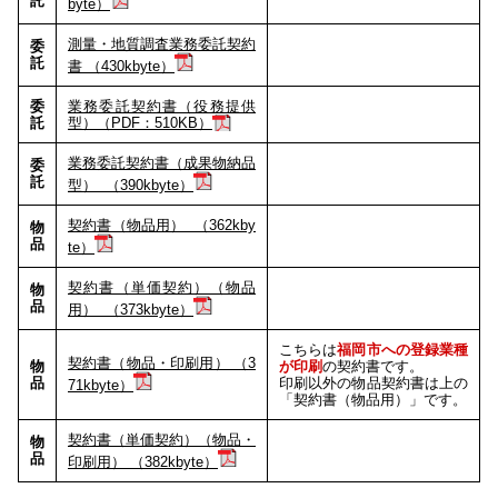
託
byte）
測量・地質調査業務委託契約
委
託
書 （430kbyte）
委
業務委託契約書（役務提供
託
型）（PDF：510KB）
業務委託契約書（成果物納品
委
託
型） （390kbyte）
契約書（物品用） （362kby
物
品
te）
契約書（単価契約）（物品
物
品
用） （373kbyte）
こちらは
福岡市への登録業種
契約書（物品・印刷用） （3
物
が印刷
の契約書です。
品
印刷以外の物品契約書は上の
71kbyte）
「契約書（物品用）」です。
契約書（単価契約）（物品・
物
品
印刷用） （382kbyte）