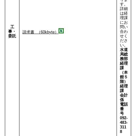
す。
詳細
は経
理課
にお
工
問い
事・
合わ
請求書 （60kbyte）
委託
せく
ださ
い。
水道
局総
務部
経理
課
（本
館５
階）
経理
課
会計
係
電話
番
号
092-
483-
311
8