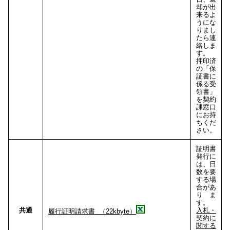
却が出
来るよ
うにな
りまし
たら連
絡しま
す。
押印済
の「保
証書に
係る受
領書」
を契約
課窓口
にお持
ちくだ
さい。
証明書
発行に
は、日
数を要
する場
合があ
りま
す。
共通
入札・
履行証明請求書 （22kbyte）
契約に
関する