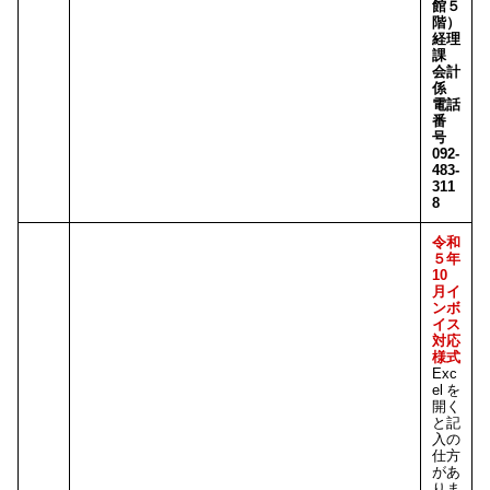
館５
階）
経理
課
会計
係
電話
番
号
092-
483-
311
8
令和
５年
10
月イ
ンボ
イス
対応
様式
Exc
elを
開く
と記
入の
仕方
があ
りま