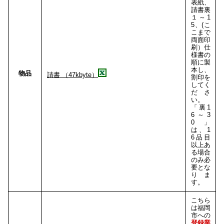
表紙、
請書裏
１～1
5、(こ
こまで
両面印
刷）仕
様書の
順に製
本し、
物品
請書 （47kbyte）
割印を
してく
ださ
い。
「裏1
6～3
0」
は、1
6品目
以上あ
る場合
のみ必
要とな
りま
す。
こちら
は福岡
市への
登録業