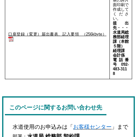
表のみ片
面印刷で
作成して
くださ
い。
提出
先・・・
水道局総
口座登録（変更）届出書表、記入要領 （256kbyte）
務部経理
課（本館
５階）
経理課
会計係
電話番
号 092-
483-311
8
このページに関するお問い合わせ先
水道使用のお申込みは「
お客様センター
」まで
水道局 総務部 契約課
部署：