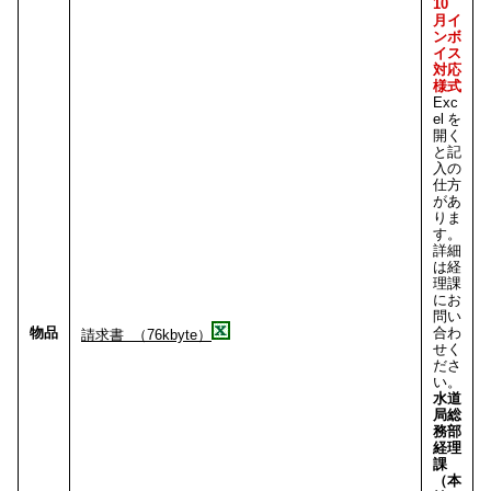
10
月イ
ンボ
イス
対応
様式
Exc
elを
開く
と記
入の
仕方
があ
りま
す。
詳細
は経
理課
にお
問い
物品
合わ
請求書 （76kbyte）
せく
ださ
い。
水道
局総
務部
経理
課
（本