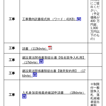
にご提
出くだ
さい。
（予定
価格が
工事
工事費内訳書様式例 （ワード：41KB）
400万
円超、
1,000
万円以
下のも
の）
工事
請書 （113kbyte）
建設業法関係書類提出書【指名競争入札用】
工事
（17kbyte）
建設業法関係書類提出書【随意契約用】 （17
工事
kbyte）
※制限
付一般
競争入
入札参加資格最終確認申請書 （18kbyte）
工事
札 落
札候補
者提出
書類