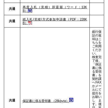
再度入札（見積）辞退届（ワード：13K
共通
B）
紙入札(見積)方式参加申請書（PDF：228K
共通
B）
銀行保
証の返
却はこ
ちらを
ご利用
くださ
い。
検査完
了後、
「保証
書に係
る受領
書」を
契約課
へFAX
かメー
ルにて
提出を
お願い
共通
しま
保証書に係る受領書 （28kbyte）
す。後
日、返