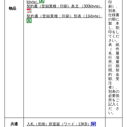
kbyte）
印
契約書（登録業種：印刷）条文 （300kbyte）
刷）、
物品
別表、
仕様書
契約書（登録業種：印刷）別表（11kbyte）
の順に
製本
し、割
印をし
てくだ
さい。
表紙
（件
名、履
行場
所、履
行期
間、契
約金
額、受
注
者）、
別表の
必要箇
所をご
記入く
ださ
い。
共通
入札（見積）辞退届（ワード：13KB）