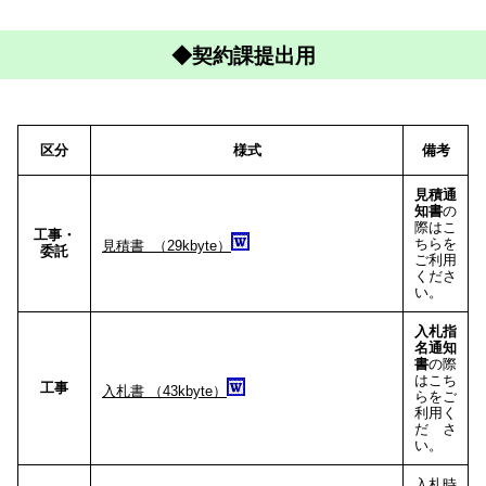
◆契約課提出用
区分
様式
備考
見積通
知書
の
際はこ
工事・
ちらを
見積書 （29kbyte）
委託
ご利用
くださ
い。
入札指
名通知
書
の際
はこち
工事
入札書 （43kbyte）
らをご
利用く
ださ
い。
入札時