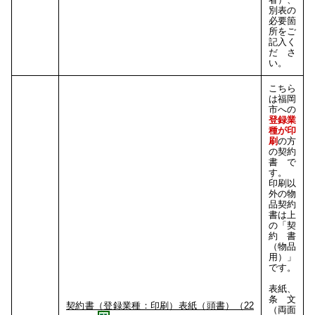
別表の
必要箇
所をご
記入く
ださ
い。
こちら
は福岡
市への
登録業
種
が印
刷
の方
の契約
書で
す。
印刷以
外の物
品契約
書は上
の「契
約書
（物品
用）」
です。
表紙、
条文
契約書（登録業種：印刷）表紙（頭書）（22
（両面