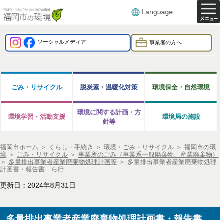
Language
ソーシャルメディア
事業者の方へ
ごみ・リサイクル
脱炭素・温暖化対策
環境保全・自然環境
環境に関する計画・方
環境学習・活動支援
環境局の施設
針等
福岡市ホーム
＞
くらし・手続き
＞
環境・ごみ・リサイクル
＞
福岡市の環
境
＞
ごみ・リサイクル
＞
事業所のごみ（事業系一般廃棄物、産業廃棄物）
＞
多量排出事業者産業廃棄物処理計画等
＞
多量排出事業者産業廃棄物処理
計画書・報告書 ら行
更新日：2024年8月31日
多量排出事業者産業廃棄物処理計画書・報告書