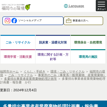
Language
ソーシャルメディア
事業者の方へ
ごみ・リサイクル
脱炭素・温暖化対策
環境保全・自然環境
環境に関する計画・方
環境学習・活動支援
環境局の施設
針等
福岡市ホーム
＞
くらし・手続き
＞
環境・ごみ・リサイクル
＞
福岡市の環
境
＞
ごみ・リサイクル
＞
事業所のごみ（事業系一般廃棄物、産業廃棄物）
＞
多量排出事業者産業廃棄物処理計画等
＞
多量排出事業者産業廃棄物処理
計画書・報告書 か行
更新日：2024年12月4日
多量排出事業者産業廃棄物処理計画書・報告書