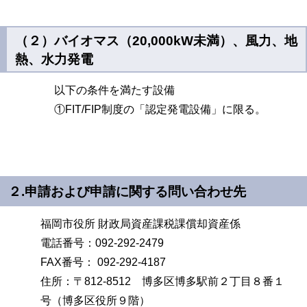
（２）バイオマス（
20,000kW
未満）、風力、地
熱、水力発電
以下の条件を満たす設備
①FIT/FIP制度の「認定発電設備」に限る。
２
.
申請および申請に関する問い合わせ先
福岡市役所 財政局資産課税課償却資産係
電話番号：
092-292-2479
FAX番号： 092-292-4187
住所：〒
812-8512
博多区博多駅前２丁目８番１
号（博多区役所９階）