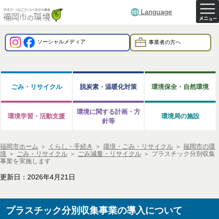
Language
ソーシャルメディア
事業者の方へ
ごみ・リサイクル
脱炭素・温暖化対策
環境保全・自然環境
環境に関する計画・方
環境学習・活動支援
環境局の施設
針等
福岡市ホーム
＞
くらし・手続き
＞
環境・ごみ・リサイクル
＞
福岡市の環
境
＞
ごみ・リサイクル
＞
ごみ減量・リサイクル
＞
プラスチック分別収集
事業を実施します
更新日：2026年4月21日
プラスチック分別収集事業の導入について