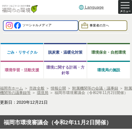
Language
ソーシャルメディア
事業者の方へ
ごみ・リサイクル
脱炭素・温暖化対策
環境保全・自然環境
環境に関する計画・方
環境学習・活動支援
環境局の施設
針等
福岡市ホーム
＞
市政全般
＞
情報公開
＞
附属機関等の会議・議事録
＞
附属
機関等の議事録等
＞
環境局
＞
福岡市環境審議会（令和2年11月2日開催）
更新日：2020年12月21日
福岡市環境審議会（令和2年11月2日開催）