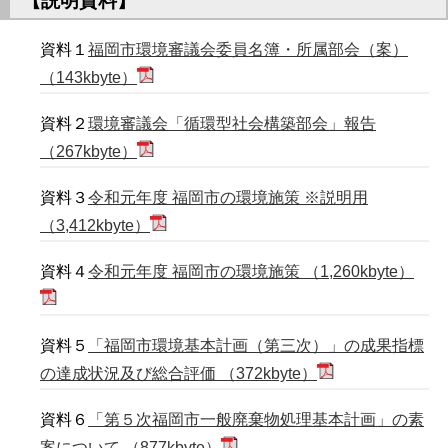
【説明資料】
資料１
福岡市環境審議会委員名簿・所属部会（案）
（143kbyte）
資料２
環境審議会「循環型社会構築部会」報告
（267kbyte）
資料３
令和元年度 福岡市の環境施策 ※説明用
（3,412kbyte）
資料４
令和元年度 福岡市の環境施策 （1,260kbyte）
資料５
「福岡市環境基本計画（第三次）」の成果指標
の達成状況及び総合評価 （372kbyte）
資料６
「第５次福岡市一般廃棄物処理基本計画」の素
案について （877kbyte）