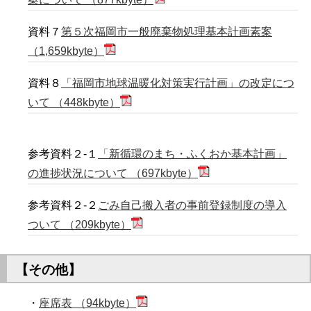
資料７
第５次福岡市一般廃棄物処理基本計画素案
（1,659kbyte）
資料８
「福岡市地球温暖化対策実行計画」の改定につ
いて （448kbyte）
参考資料２-１
「新循環のまち・ふくおか基本計画」
の進捗状況について （697kbyte）
参考資料２-２
ごみ自己搬入者の事前登録制度の導入
ついて （209kbyte）
【その他】
・
座席表 （94kbyte）