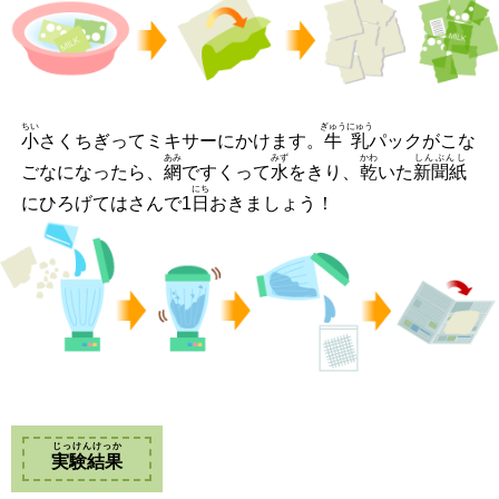
ちい
ぎゅうにゅう
小
さくちぎってミキサーにかけます。
牛乳
パックがこな
あみ
みず
かわ
しんぶんし
ごなになったら、
網
ですくって
水
をきり、
乾
いた
新聞紙
にち
にひろげてはさんで1
日
おきましょう！
じっけんけっか
実験結果