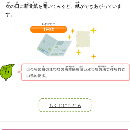
つぎ
ひ
しんぶんし
ひら
かみ
次
の
日
に
新聞紙
を
開
いてみると、
紙
ができあがっていま
す。
もくじにもどる