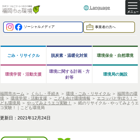
Language
ソーシャルメディア
事業者の方へ
ごみ・リサイクル
脱炭素・温暖化対策
環境保全・自然環境
環境に関する計画・方
環境学習・活動支援
環境局の施設
針等
福岡市ホーム
＞
くらし・手続き
＞
環境・ごみ・リサイクル
＞
福岡市の環
境
＞
環境学習・活動支援
＞
こども向け環境情報
＞
エコッパと学ぼう！こ
ども環境局
＞
やってみようエコ実験！
＞
紙のリサイクル - やってみようエ
コ実験！｜こども環境局
更新日：2021年12月24日