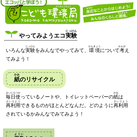
じっけん
やってみようエコ
実験
じっけん
かんきょう
かんが
いろんな
実験
をみんなでやってみて、
環境
について
考
え
てみよう！
かみ
紙
のリサイクル
まいにちつか
かみ
毎日使
っているノートや、トイレットペーパーの
紙
は
さいりよう
さいりよう
再利用
できるものがほとんどなんだ。どのように
再利用
されているかみんなでみてみよう！
ようい