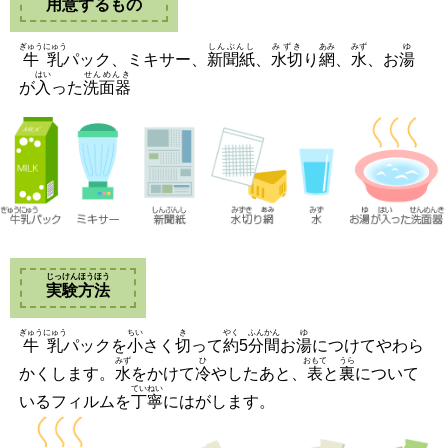
用意
するもの
ぎゅうにゅう
しんぶんし
みずき
あみ
みず
ゆ
牛乳
パック、ミキサー、
新聞紙
、
水切
り
網
、
水
、お
湯
はい
せんめんき
が
入
った
洗面器
じっけんほうほう
実験方法
ぎゅうにゅう
ちい
き
やく
ふんかん
ゆ
牛乳
パックを
小
さく
切
って
約
5
分間
お
湯
につけてやわら
みず
ひ
おもて
うら
かくします。
水
をかけて
冷
やしたあと、
表
と
裏
について
ていねい
いるフィルムを
丁寧
にはがします。