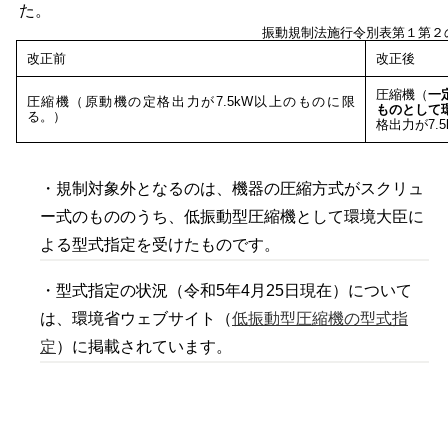
た。
振動規制法施行令別表第１第２
改正前
改正後
圧縮機（
一
圧縮機（原動機の定格出力が7.5kW以上のものに限
ものとして
る。）
格出力が7.
・規制対象外となるのは、機器の圧縮方式がスクリュ
ー式のもののうち、低振動型圧縮機として環境大臣に
よる型式指定を受けたものです。
・型式指定の状況（令和5年4月25日現在）について
は、環境省ウェブサイト（
低振動型圧縮機の型式指
定
）に掲載されています。