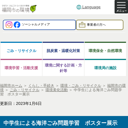
Language
ソーシャルメディア
事業者の方へ
ごみ・リサイクル
脱炭素・温暖化対策
環境保全・自然環境
環境に関する計画・方
環境学習・活動支援
環境局の施設
針等
福岡市ホーム
＞
くらし・手続き
＞
環境・ごみ・リサイクル
＞
福岡市の環
境
＞
ごみ・リサイクル
＞
環境美化活動
＞
中学生による海洋ごみ問題学
習 ポスター展示
更新日：2023年1月6日
中学生による海洋ごみ問題学習 ポスター展示