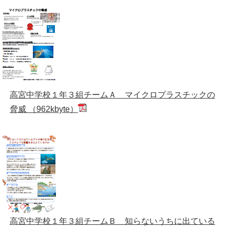
高宮中学校１年３組チームＡ マイクロプラスチックの
脅威 （962kbyte）
高宮中学校１年３組チームＢ 知らないうちに出ている