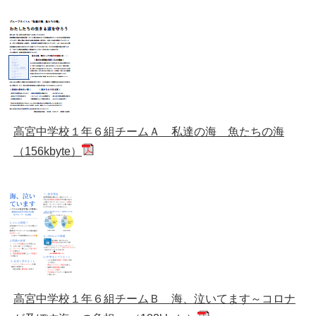
高宮中学校１年６組チームＡ 私達の海 魚たちの海
（156kbyte）
高宮中学校１年６組チームＢ 海、泣いてます～コロナ