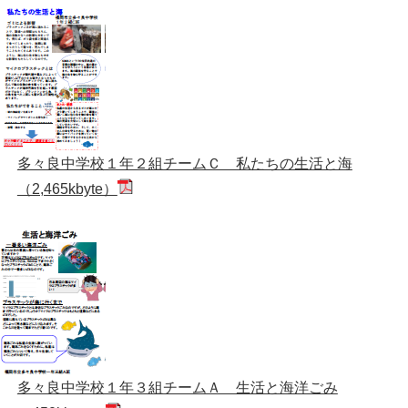
多々良中学校１年２組チームＣ 私たちの生活と海
（2,465kbyte）
多々良中学校１年３組チームＡ 生活と海洋ごみ