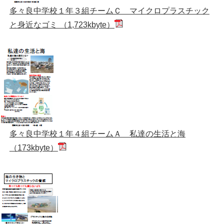
多々良中学校１年３組チームＣ マイクロプラスチック
と身近なゴミ （1,723kbyte）
多々良中学校１年４組チームＡ 私達の生活と海
（173kbyte）