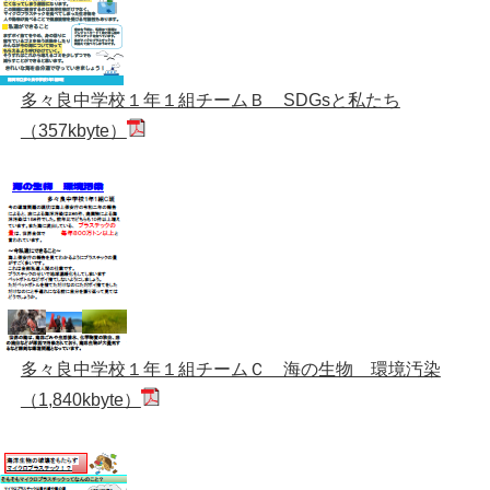
多々良中学校１年１組チームＢ SDGsと私たち
（357kbyte）
多々良中学校１年１組チームＣ 海の生物 環境汚染
（1,840kbyte）