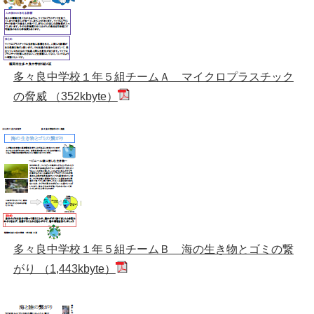
多々良中学校１年５組チームＡ マイクロプラスチック
の脅威 （352kbyte）
多々良中学校１年５組チームＢ 海の生き物とゴミの繋
がり （1,443kbyte）