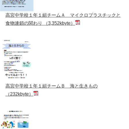
高宮中学校１年１組チームＡ マイクロプラスチックと
食物連鎖の関わり （3,352kbyte）
高宮中学校１年１組チームＢ 海と生きもの
（232kbyte）