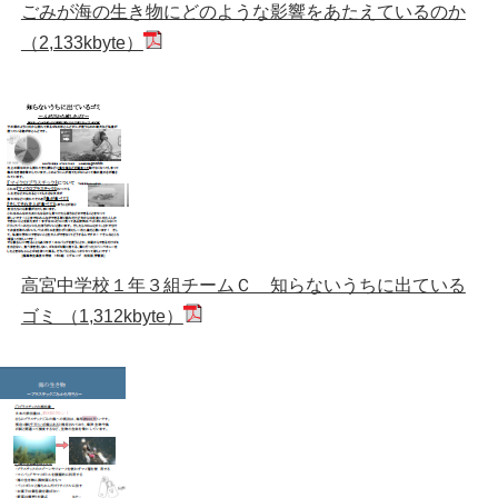
ごみが海の生き物にどのような影響をあたえているのか
（2,133kbyte）
高宮中学校１年３組チームＣ 知らないうちに出ている
ゴミ （1,312kbyte）