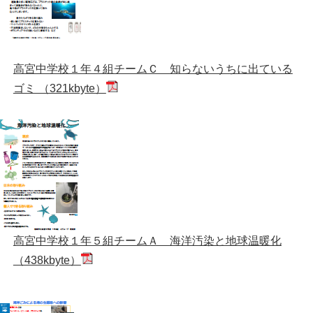
高宮中学校１年４組チームＣ 知らないうちに出ている
ゴミ （321kbyte）
高宮中学校１年５組チームＡ 海洋汚染と地球温暖化
（438kbyte）