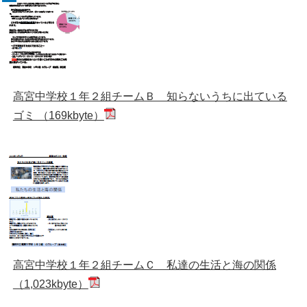
高宮中学校１年２組チームＢ 知らないうちに出ている
ゴミ （169kbyte）
高宮中学校１年２組チームＣ 私達の生活と海の関係
（1,023kbyte）