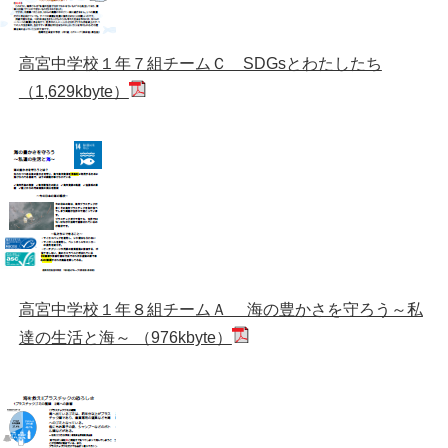
高宮中学校１年７組チームＣ SDGsとわたしたち
（1,629kbyte）
高宮中学校１年８組チームＡ 海の豊かさを守ろう～私
達の生活と海～ （976kbyte）