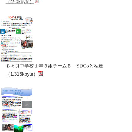
（450kbyte）
多々良中学校１年３組チームＢ SDGsと私達
（1,316kbyte）