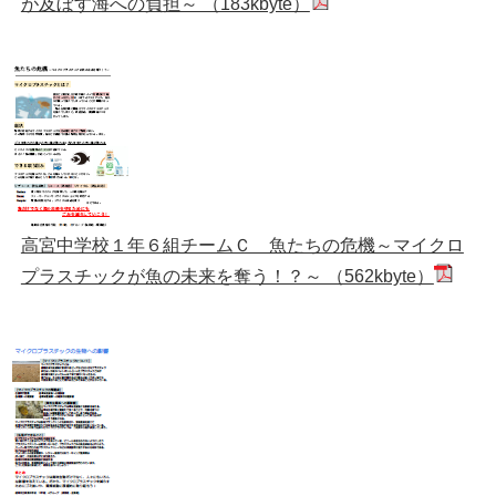
が及ぼす海への負担～ （183kbyte）
高宮中学校１年６組チームＣ 魚たちの危機～マイクロ
プラスチックが魚の未来を奪う！？～ （562kbyte）