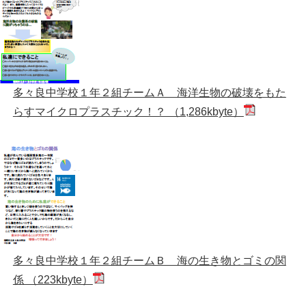
多々良中学校１年２組チームＡ 海洋生物の破壊をもた
らすマイクロプラスチック！？ （1,286kbyte）
多々良中学校１年２組チームＢ 海の生き物とゴミの関
係 （223kbyte）