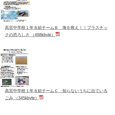
高宮中学校１年８組チームＢ 海を救え！！プラスチッ
クの恐ろしさ （498kbyte）
高宮中学校１年８組チームＣ 知らないうちに出ている
ごみ （345kbyte）