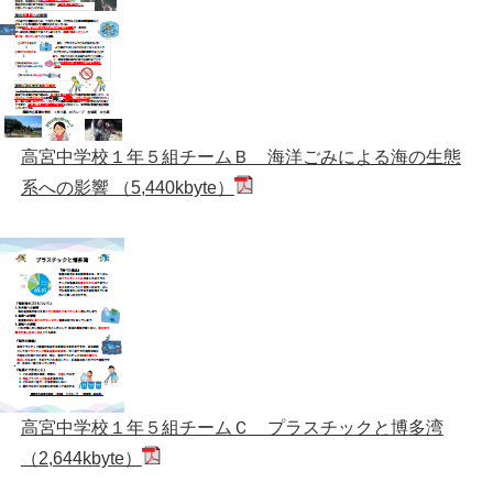
高宮中学校１年５組チームＢ 海洋ごみによる海の生態
系への影響 （5,440kbyte）
高宮中学校１年５組チームＣ プラスチックと博多湾
（2,644kbyte）