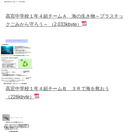
高宮中学校１年４組チームＡ 海の生き物～プラスチッ
クごみから守ろう～ （2,033kbyte）
高宮中学校１年４組チームＢ ３Ｒで海を救おう
（226kbyte）