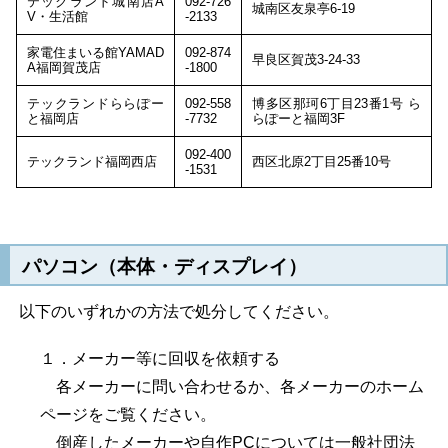
テックランド城南店A
092-726
城南区友泉亭6-19
V・生活館
-2133
家電住まいる館YAMAD
092-874
早良区賀茂3-24-33
A福岡賀茂店
-1800
テックランドららぽー
092-558
博多区那珂6丁目23番1号 ら
と福岡店
-7732
らぽーと福岡3F
092-400
テックランド福岡西店
西区北原2丁目25番10号
-1531
パソコン（本体・ディスプレイ）
以下のいずれかの方法で処分してください。
１．メーカー等に回収を依頼する
各メーカーに問い合わせるか、各メーカーのホーム
ページをご覧ください。
倒産したメーカーや自作PCについては一般社団法