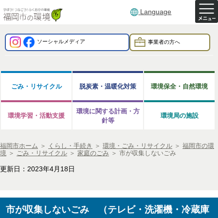
Language
ソーシャルメディア
事業者の方へ
ごみ・リサイクル
脱炭素・温暖化対策
環境保全・自然環境
環境に関する計画・方
環境学習・活動支援
環境局の施設
針等
福岡市ホーム
＞
くらし・手続き
＞
環境・ごみ・リサイクル
＞
福岡市の環
境
＞
ごみ・リサイクル
＞
家庭のごみ
＞
市が収集しないごみ
更新日：2023年4月18日
市が収集しないごみ （テレビ・洗濯機・冷蔵庫