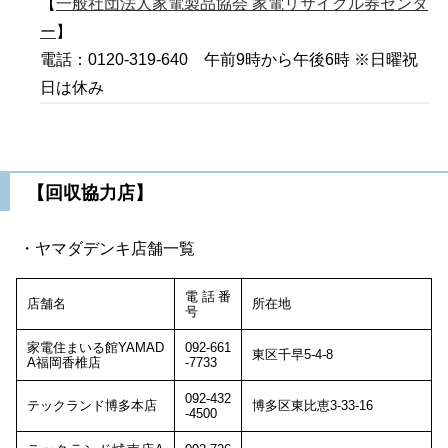
【
一般社団法人家電製品協会 家電リサイクル券センタ
ー
】
電話：0120-319-640 午前9時から午後6時 ※日曜祝
日は休み
【回収協力店】
・ヤマダデンキ店舗一覧
電話番
店舗名
所在地
号
家電住まいる館YAMAD
092-661
東区千早5-4-8
A福岡香椎店
-7733
092-432
テックランド博多本店
博多区東比恵3-33-16
-4500