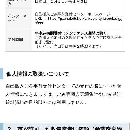
日曜日、１月１日から１月３日
み
自己搬入ごみ事前受付センターホームページ
インターネ
URL：https://jizenuketuke-kankyo.city.fukuoka.lg.j
ット
p/eco
年中24時間受付（メンテナンス期間は除く）
ごみ搬入予定日の２週間前から搬入予定時刻の30分
受付時間
前まで受付
（ただし、当日分は午後２時30分まで）
個人情報の取扱いについて
自己搬入ごみ事前受付センターでの受付の際に伺った個
人情報につきましては、ごみ等搬入実績集計やごみ処理
統計資料の目的以外には利用しません。
２ 市が許可した収集業者に依頼（産業廃棄物