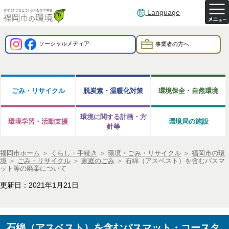
Language
ソーシャルメディア
事業者の方へ
ごみ・リサイクル
脱炭素・温暖化対策
環境保全・自然環境
環境に関する計画・方
環境学習・活動支援
環境局の施設
針等
福岡市ホーム
＞
くらし・手続き
＞
環境・ごみ・リサイクル
＞
福岡市の環
境
＞
ごみ・リサイクル
＞
家庭のごみ
＞
石綿（アスベスト）を含むバスマ
ット等の廃棄について
更新日：2021年1月21日
石綿（アスベスト）を含むバスマット・コースタ