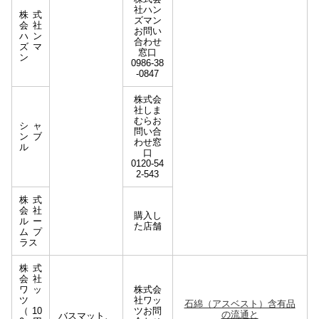
社ハン
株式
ズマン
会社
お問い
ハン
合わせ
ズマ
窓口
ン
0986-38
-0847
株式会
社しま
むらお
シャ
問い合
ンブ
わせ窓
ル
口
0120-54
2-543
株式
会社
購入し
ルー
た店舗
ムプ
ラス
株式
会社
ワッ
株式会
ツ
社ワッ
石綿（アスベスト）含有品
（10
ツお問
の流通と
バスマット、