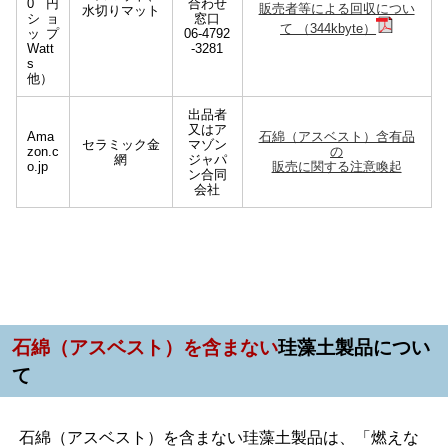
0円
合わせ
販売者等による回収につい
水切りマット
ショ
窓口
て （344kbyte）
ップ
06-4792
Watt
-3281
s
他）
出品者
又はア
Ama
石綿（アスベスト）含有品
セラミック金
マゾン
zon.c
の
網
ジャパ
o.jp
販売に関する注意喚起
ン合同
会社
石
綿（アスベスト）を含まない
珪藻土製品につい
て
石綿（アスベスト）を含まない珪藻土製品は、「燃えな