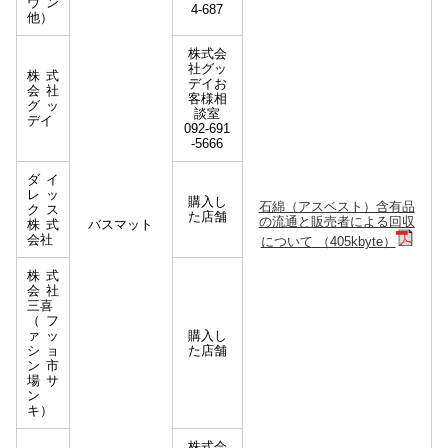
ウン
4-687
他）
株式会
社グッ
株式
デイお
会社
客様相
グッ
談室
デイ
092-691
-5666
ダイ
レッ
購入し
⽯綿（アスベスト）含有品
クス
た店舗
の流通と販売者による回収
株式
バスマット
会社
について （405kbyte）
株式
会社
三喜
（フ
ァッ
購入し
ショ
た店舗
ン市
場サ
ン
キ）
株式会