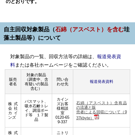
のとおりです。
自主回収対象製品（
石綿（アスベスト）を含む
珪
藻土製品等）について
対象製品の一覧、回収方法等の詳細は、
報道発表資
料
または各社ホームページ
をご確認ください。
対象の製品
販売
（調査中、含
問い合
報道発表資料
者名
有疑いの製品
わせ先
含む）
カイン
バスマット、
石綿（アスベスト）含有品
株式
ズお客
吸水石鹸トレ
の流通と販
会社
様相談
イ、調湿ボー
売者による回収について（9
カイ
室
ド等 １７製
ンズ
0120-65
37kbyte）
品
9-337
株式
ニトリ