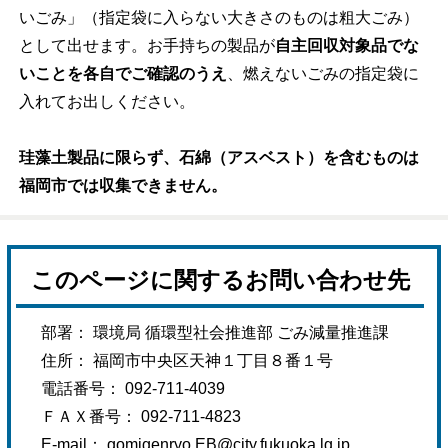
いごみ」（指定袋に入らない大きさのものは粗大ごみ）
として出せます。お手持ちの製品が
自主回収対象品でな
いことを各自でご確認のうえ
、燃えないごみの指定袋に
入れてお出しください。
珪藻土製品に限らず、石綿（アスベスト）を含むものは
福岡市では収集できません。
このページに関するお問い合わせ先
部署： 環境局 循環型社会推進部 ごみ減量推進課
住所： 福岡市中央区天神１丁目８番１号
電話番号： 092-711-4039
ＦＡＸ番号： 092-711-4823
E-mail：
gomigenryo.EB@city.fukuoka.lg.jp