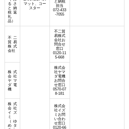
と納税
るさ
マット、コー
担当
と納
スター
072-433
税返
-7055
礼
品）
不二貿
易株式
不⼆
会社お
貿易
問合せ
株式
窓口
会社
0120-11
5-668
株式会
株式
社ヤマ
会社
ダ電機
ヤマ
お問合
ダ電
せ窓⼝
機
0570-07
8-181
株式
株式会
会社
社イズ
イズ
ミお問
ミ
い合わ
（ゆ
せ窓口
めタ
0120-66