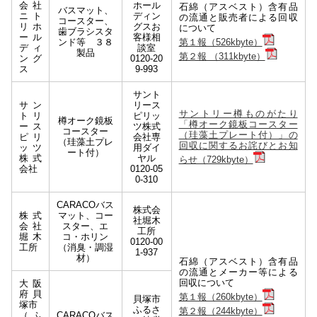
会社
ホール
石綿（アスベスト）含有品
バスマット、
ニト
ディン
の流通と販売者による回収
コースター、
リホ
グスお
について
歯ブラシスタ
ール
客様相
ンド等 ３８
第１報（526kbyte）
ディ
談室
製品
第２報 （311kbyte）
ング
0120-20
ス
9-993
サント
サン
リース
サントリー樽ものがたり
トリ
ピリッ
樽オーク鏡板
「樽オーク鏡板コースター
ース
ツ株式
コースター
（珪藻土プレート付）」の
ピリ
会社専
（珪藻土プレ
回収に関するお詫びとお知
ッツ
用ダイ
ート付）
株式
ヤル
らせ（729kbyte）
会社
0120-05
0-310
CARACOバス
株式会
株式
マット、コー
社堀木
会社
スター、エ
工所
堀木
コ・ホリン
0120-00
工所
（消臭・調湿
1-937
材）
石綿（アスベスト）含有品
の流通とメーカー等による
回収について
大阪
府貝
第１報（260kbyte）
貝塚市
塚市
ふるさ
第２報（244kbyte）
（ふ
CARACOバス