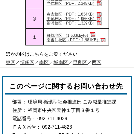
当仁校区（PDF：2,349KB）
春吉校区（PDF：1,834KB）
は
平尾校区（PDF：1,966KB）
福浜校区（PDF：1,329KB）
舞鶴地区 （1,603kbyte）
ま
南当仁校区（PDF：1,981KB）
ほかの区はこちらをご覧ください。
東区
／
博多区
／
南区
／
城南区
／
早良区
／
西区
このページに関するお問い合わせ先
部署： 環境局 循環型社会推進部 ごみ減量推進課
住所： 福岡市中央区天神１丁目８番１号
電話番号： 092-711-4039
ＦＡＸ番号： 092-711-4823