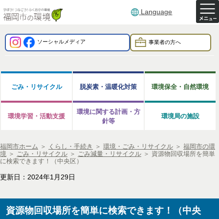
Language
ソーシャルメディア
事業者の方へ
ごみ・リサイクル
脱炭素・温暖化対策
環境保全・自然環境
環境に関する計画・方
環境学習・活動支援
環境局の施設
針等
福岡市ホーム
＞
くらし・手続き
＞
環境・ごみ・リサイクル
＞
福岡市の環
境
＞
ごみ・リサイクル
＞
ごみ減量・リサイクル
＞
資源物回収場所を簡単
に検索できます！（中央区）
更新日：2024年1月29日
資源物回収場所を簡単に検索できます！（中央