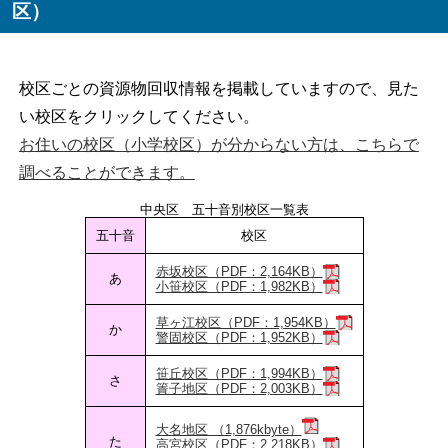
区）
校区ごとの資源物回収情報を掲載していますので、見た
い校区をクリックしてください。
お住いの校区（小学校区）が分からない方は、こちらで
調べることができます。
中央区 五十音別校区一覧表
五十音
校区
赤坂校区（PDF：2,164KB）
あ
小笹校区（PDF：1,982KB）
草ヶ江校区（PDF：1,954KB）
か
警固校区（PDF：1,952KB）
笹丘校区（PDF：1,994KB）
さ
簀子地区（PDF：2,003KB）
大名地区 （1,876kbyte）
た
高宮校区（PDF：2,218KB）