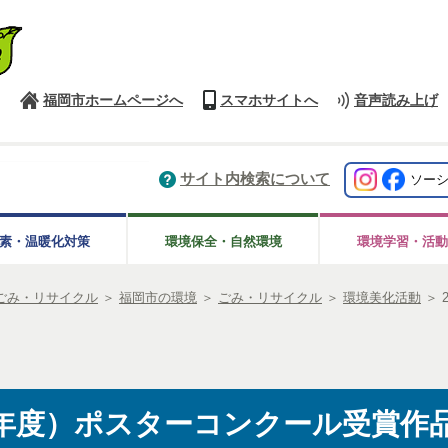
福岡市ホームページへ
スマホサイトへ
音声読み上げ
サイト内検索について
ソー
素・温暖化対策
環境保全・自然環境
環境学習・活動
ごみ・リサイクル
＞
福岡市の環境
＞
ごみ・リサイクル
＞
環境美化活動
＞
和7年度）ポスターコンクール受賞作