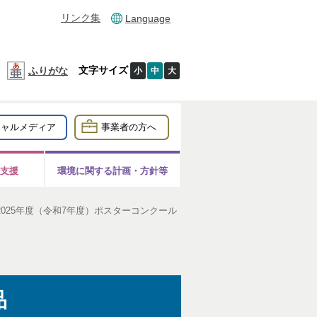
リンク集
Language
文字サイズ
ふりがな
小
中
大
シャルメディア
事業者の方へ
支援
環境に関する計画・方針等
2025年度（令和7年度）ポスターコンクール
品