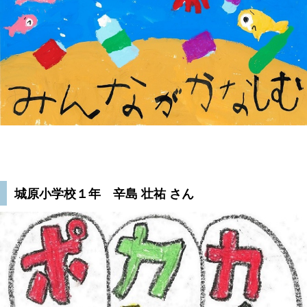
城原小学校１年 辛島 壮祐 さん