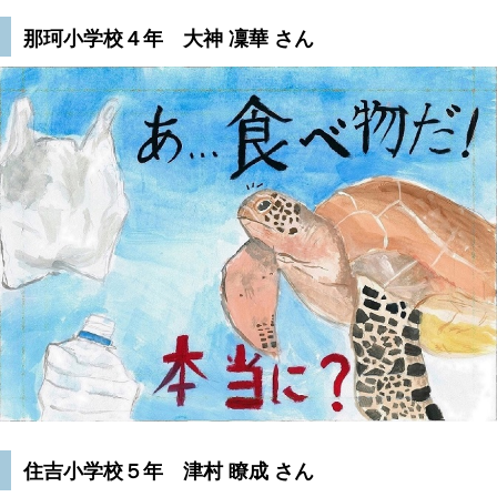
那珂小学校４年 大神 凜華 さん
住吉小学校５年 津村 瞭成 さん