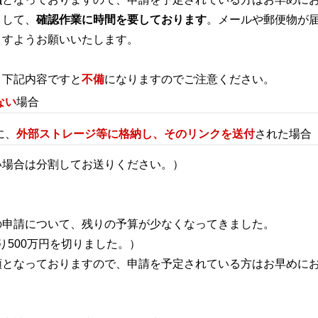
まして、
確認作業に時間を要しております
。メールや郵便物が
ますようお願いいたします。
、下記内容ですと
不備
になりますのでご注意ください。
ない
場合
に、
外部ストレージ等に格納し、そのリンクを送付
された場合
い場合は分割してお送りください。）
の申請について、残りの予算が少なくなってきました。
残り500万円を切りました。）
順となっておりますので、申請を予定されている方はお早めに