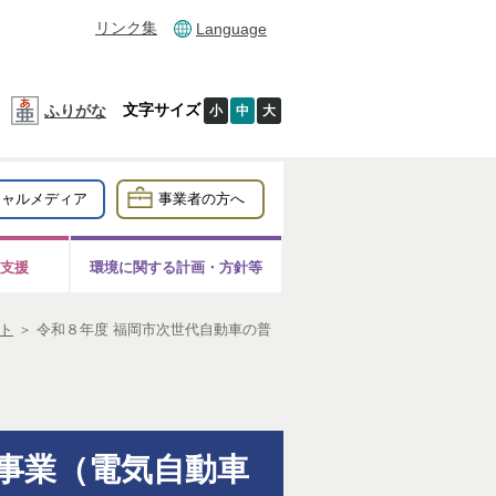
リンク集
Language
文字サイズ
ふりがな
小
中
大
シャルメディア
事業者の方へ
支援
環境に関する計画・方針等
ト
＞
令和８年度 福岡市次世代自動車の普
事業（電気自動車