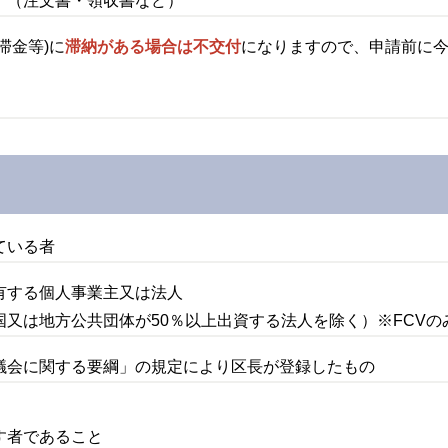
。（注文書・領収書など）
滞金等)に
滞納がある場合は不交付
になりますので、申請前に
）
ている者
有する個人事業主又は法人
又は地方公共団体が50％以上出資する法人を除く）※FCVの
議会に関する要綱」の規定により区長が登録したもの
す者であること