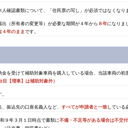
本人確認書類について、「住民票の写し」が必須ではなくなり
届出（所有者の変更等）が必要な期間が４年から
８年
になりま
は４年のまま
です。
助金を受けて補助対象車両を購入している場合、当該車両の初
2台目【増車】は補助対象外）
す。
名、振込先の口座名義人など、
すべてが申請者と一致
している
令和９年３月１日時点で書類に
不備・不足等がある場合は不交