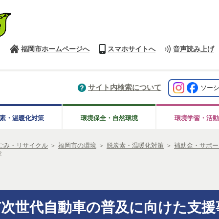
福岡市ホームページへ
スマホサイトへ
音声読み上げ
サイト内検索について
ソー
素・温暖化対策
環境保全・自然環境
環境学習・活動
ごみ・リサイクル
＞
福岡市の環境
＞
脱炭素・温暖化対策
＞
補助金・サポー
金
市次世代自動車の普及に向けた支援