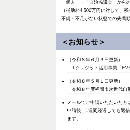
「個人」・「自治協議会」から
（補助枠4,500万円に対して、残
不備・不足がない状態での先着
＜お知らせ＞
（令和８年６月３日更新）
J-クレジット活用事業「EV
（令和８年５月１日更新）
令和８年度福岡市次世代自動
メールでご申請いただいた方
申請後、1週間経過しても返
ます。