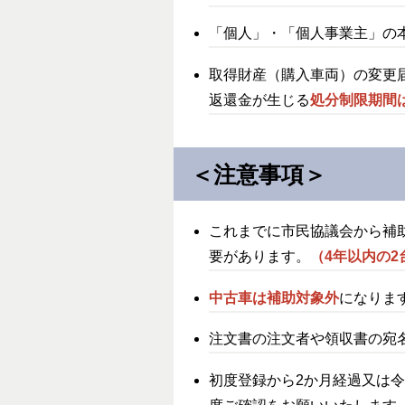
「個人」・「個人事業主」の
取得財産（購入車両）の変更
返還金が生じる
処分制限期間
＜注意事項＞
これまでに市民協議会から補
要があります。
（4年以内の
中古車は補助対象外
になりま
注文書の注文者や領収書の宛
初度登録から2か月経過又は