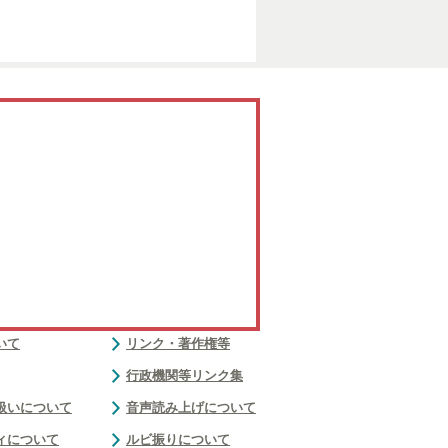
いて
リンク・著作権等
行政機関等リンク集
扱いについて
音声読み上げについて
ィについて
ルビ振りについて