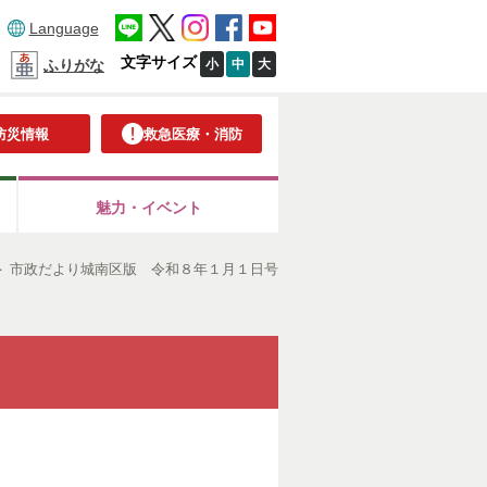
Language
文字サイズ
小
中
大
ふりがな
防災情報
救急医療・消防
魅力・イベント
＞
市政だより城南区版 令和８年１月１日号