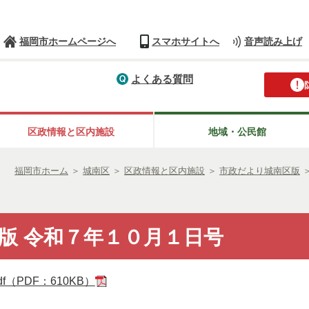
福岡市ホームページへ
スマホサイトへ
音声読み上げ
よくある質問
区政情報と区内施設
地域・公民館
福岡市ホーム
＞
城南区
＞
区政情報と区内施設
＞
市政だより城南区版
版 令和７年１０月１日号
f（PDF：610KB）