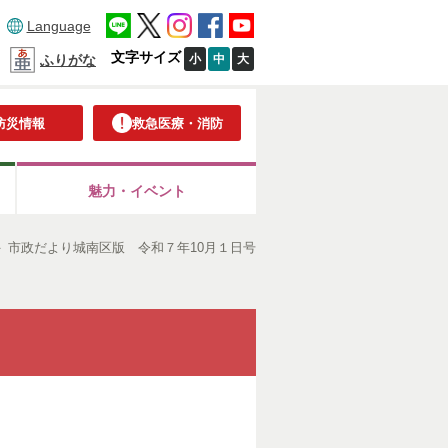
Language
文字サイズ
小
中
大
ふりがな
防災情報
救急医療・消防
魅力・イベント
＞
市政だより城南区版 令和７年10月１日号