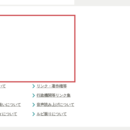
いて
リンク・著作権等
行政機関等リンク集
扱いについて
音声読み上げについて
ィについて
ルビ振りについて