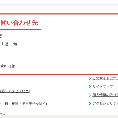
お問い合わせ先
課
目１番１号
ka.lg.jp
このサイトにつ
サイトマップ
地図・アクセスなど
]
個人情報の取り
アクセシビリテ
(土・日・祝日・年末年始を除く)
セス
]