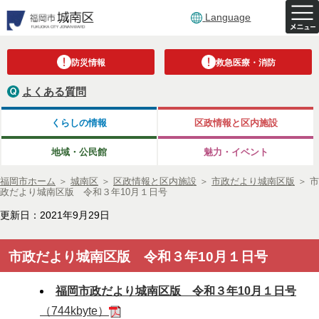
Language
防災情報
救急医療・消防
よくある質問
くらしの情報
区政情報と区内施設
地域・公民館
魅力・イベント
福岡市ホーム
＞
城南区
＞
区政情報と区内施設
＞
市政だより城南区版
＞
市
政だより城南区版 令和３年10月１日号
更新日：2021年9月29日
市政だより城南区版 令和３年10月１日号
福岡市政だより城南区版 令和３年10月１日号
（744kbyte）