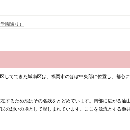
南学園通り）
ら分区してできた城南区は、福岡市のほぼ中央部に位置し、都心
点在するため池はその名残をとどめています。南部に広がる油
市民の憩いの場として親しまれています。ここを源流とする樋