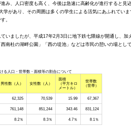
が進み、人口密度も高く、今後は急速に高齢化が進行すると見
の大学があり、その周囲は多くの学生による活気にあふれていま
です。
ていましたが、平成17年2月3日に地下鉄七隈線が開通し、加
「西南杜の湖畔公園」「西の堤池」などは市民の憩いの場とし
ける人口・世帯数・面積等の割合について
面積
世帯数
男性数（人）
女性数（人）
（平方キロ
（世帯）
メートル）
62,325
70,539
15.99
67,367
761,148
851,244
343.46
831,124
8.2％
8.3％
4.7％
8.1％