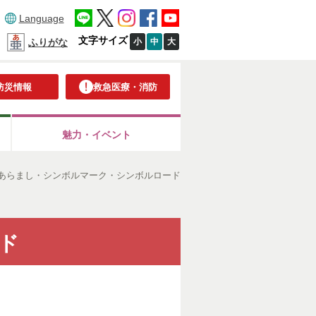
Language
文字サイズ
小
中
大
ふりがな
防災情報
救急医療・消防
魅力・イベント
あらまし・シンボルマーク・シンボルロード
ド