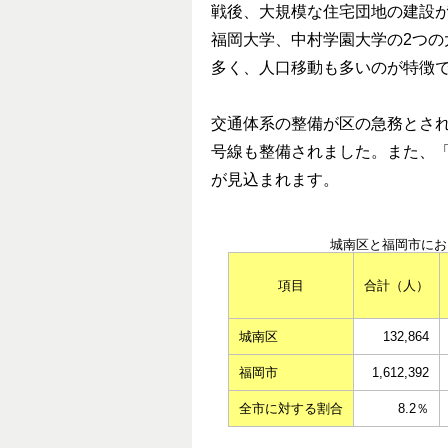
戦後、大規模な住宅団地の建設
福岡大学、中村学園大学の2つ
多く、人口移動も多いのが特徴
交通体系の整備が区の急務とされ
号線も整備されました。また、
が見込まれます。
城南区と福岡市にお
項目
合計（人）
城南区
132,864
福岡市
1,612,392
全市に対する割合
8.2％